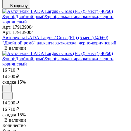
В корзину
Арт: 179139004
Арт: 179139004
Авточехлы LADA Largus / Cross (FL) (5 мест) (40/60)
"Двойной ромб" алькантара-экокожа, черно-коричневый
В наличии
16 710
₽
14 200
₽
скидка
15%
14 200
₽
16 710
₽
скидка
15%
В наличии
Количество
Кол-во