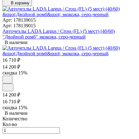
В корзину
Арт: 178139015
Арт: 178139015
Авточехлы LADA Largus / Cross (FL) (5 мест) (40/60)
"Двойной ромб" экокожа, серо-черный
В наличии
16 710
₽
14 200
₽
скидка
15%
14 200
₽
16 710
₽
скидка
15%
В наличии
Количество
Кол-во