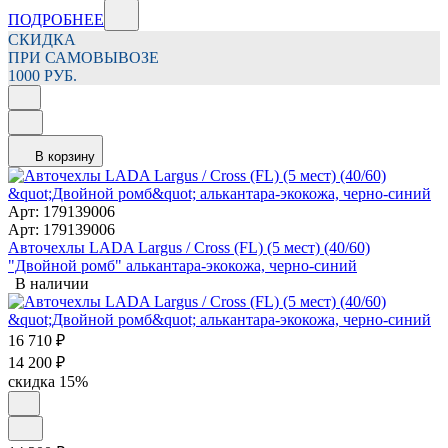
ПОДРОБНЕЕ
СКИДКА
ПРИ САМОВЫВОЗЕ
1000 РУБ.
В корзину
Арт: 179139006
Арт: 179139006
Авточехлы LADA Largus / Cross (FL) (5 мест) (40/60)
"Двойной ромб" алькантара-экокожа, черно-синий
В наличии
16 710
₽
14 200
₽
скидка
15%