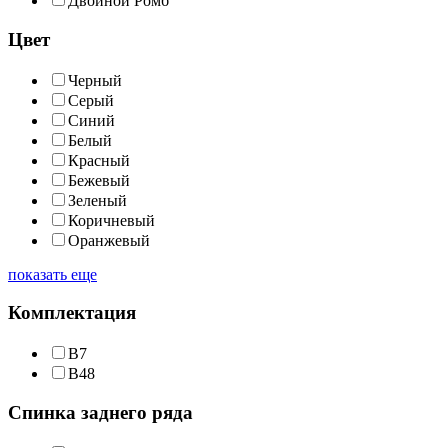
Двойной Ромб
Цвет
Черный
Серый
Синий
Белый
Красный
Бежевый
Зеленый
Коричневый
Оранжевый
показать еще
Комплектация
В7
В48
Спинка заднего ряда