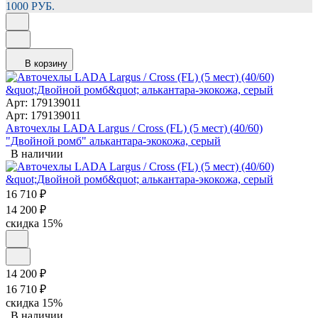
1000 РУБ.
В корзину
Арт: 179139011
Арт: 179139011
Авточехлы LADA Largus / Cross (FL) (5 мест) (40/60)
"Двойной ромб" алькантара-экокожа, серый
В наличии
16 710
₽
14 200
₽
скидка
15%
14 200
₽
16 710
₽
скидка
15%
В наличии