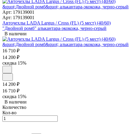
Арт: 179139001
Арт: 179139001
Авточехлы LADA Largus / Cross (FL) (5 мест) (40/60)
"Двойной ромб" алькантара-экокожа, черно-серый
В наличии
16 710
₽
14 200
₽
скидка
15%
14 200
₽
16 710
₽
скидка
15%
В наличии
Количество
Кол-во