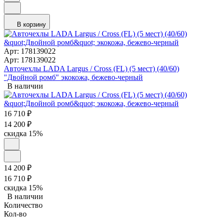
В корзину
Арт: 178139022
Арт: 178139022
Авточехлы LADA Largus / Cross (FL) (5 мест) (40/60)
"Двойной ромб" экокожа, бежево-черный
В наличии
16 710
₽
14 200
₽
скидка
15%
14 200
₽
16 710
₽
скидка
15%
В наличии
Количество
Кол-во