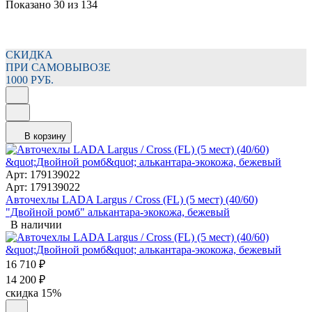
Показано 30 из 134
СКИДКА
ПРИ САМОВЫВОЗЕ
1000 РУБ.
В корзину
Арт: 179139022
Арт: 179139022
Авточехлы LADA Largus / Cross (FL) (5 мест) (40/60)
"Двойной ромб" алькантара-экокожа, бежевый
В наличии
16 710
₽
14 200
₽
скидка
15%