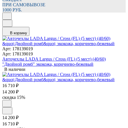
ПРИ САМОВЫВОЗЕ
1000 РУБ.
В корзину
Арт: 178139019
Арт: 178139019
Авточехлы LADA Largus / Cross (FL) (5 мест) (40/60)
"Двойной ромб" экокожа, коричнево-бежевый
В наличии
16 710
₽
14 200
₽
скидка
15%
14 200
₽
16 710
₽