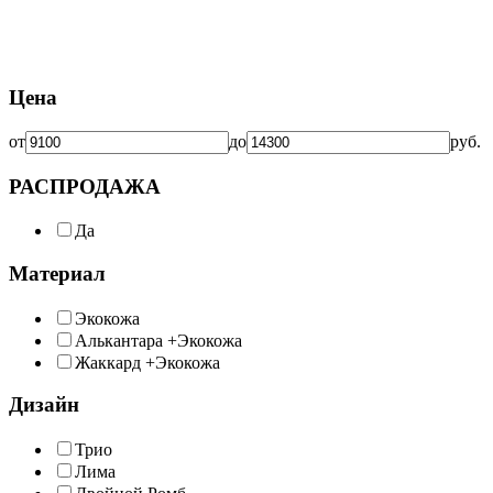
Цена
от
до
руб.
РАСПРОДАЖА
Да
Материал
Экокожа
Алькантара +Экокожа
Жаккард +Экокожа
Дизайн
Трио
Лима