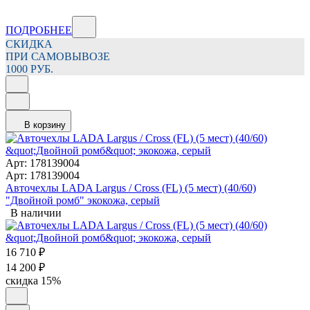
ПОДРОБНЕЕ
СКИДКА
ПРИ САМОВЫВОЗЕ
1000 РУБ.
В корзину
Арт: 178139004
Арт: 178139004
Авточехлы LADA Largus / Cross (FL) (5 мест) (40/60)
"Двойной ромб" экокожа, серый
В наличии
16 710
₽
14 200
₽
скидка
15%