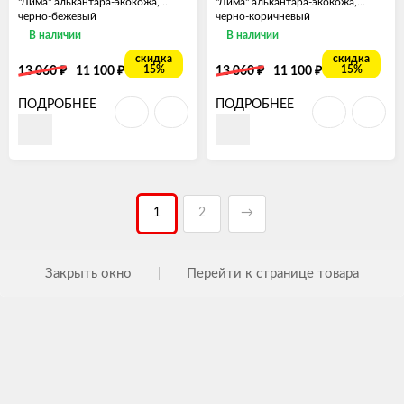
"Лима" алькантара-экокожа,
"Лима" алькантара-экокожа,
черно-бежевый
черно-коричневый
В наличии
В наличии
скидка
скидка
₽
₽
₽
₽
15%
15%
13 060
11 100
13 060
11 100
ПОДРОБНЕЕ
ПОДРОБНЕЕ
1
2
→
Закрыть окно
Перейти к странице товара