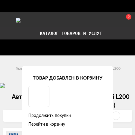
0
КАТАЛОГ ТОВАРОВ И УСЛУГ
Стать партнером
Установка авточехлов в СПб
Главная
Модельные авточехлы
Mitsubishi
L200
ТОВАР ДОБАВЛЕН В КОРЗИНУ
Автомобильные чехлы на Mitsubishi L200
Mitsubishi L200 IV (2006 - 2014)
Продолжить покупки
Фильтр
Перейти в корзину
СКИДКА
СКИДКА