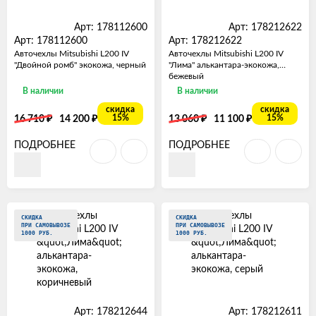
Арт: 178112600
Арт: 178212622
Арт: 178112600
Арт: 178212622
Авточехлы Mitsubishi L200 IV
Авточехлы Mitsubishi L200 IV
"Двойной ромб" экокожа, черный
"Лима" алькантара-экокожа,
бежевый
В наличии
В наличии
скидка
скидка
₽
₽
₽
₽
15%
15%
16 710
14 200
13 060
11 100
ПОДРОБНЕЕ
ПОДРОБНЕЕ
СКИДКА
СКИДКА
ПРИ САМОВЫВОЗЕ
ПРИ САМОВЫВОЗЕ
1000 РУБ.
1000 РУБ.
Арт: 178212644
Арт: 178212611