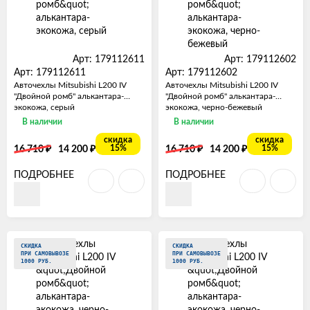
Арт: 179112611
Арт: 179112602
Арт: 179112611
Арт: 179112602
Авточехлы Mitsubishi L200 IV
Авточехлы Mitsubishi L200 IV
"Двойной ромб" алькантара-
"Двойной ромб" алькантара-
экокожа, серый
экокожа, черно-бежевый
В наличии
В наличии
скидка
скидка
₽
₽
₽
₽
15%
15%
16 710
14 200
16 710
14 200
ПОДРОБНЕЕ
ПОДРОБНЕЕ
СКИДКА
СКИДКА
ПРИ САМОВЫВОЗЕ
ПРИ САМОВЫВОЗЕ
1000 РУБ.
1000 РУБ.