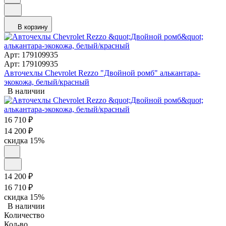
В корзину
Арт: 179109935
Арт: 179109935
Авточехлы Chevrolet Rezzo "Двойной ромб" алькантара-
экокожа, белый/красный
В наличии
16 710
₽
14 200
₽
скидка
15%
14 200
₽
16 710
₽
скидка
15%
В наличии
Количество
Кол-во