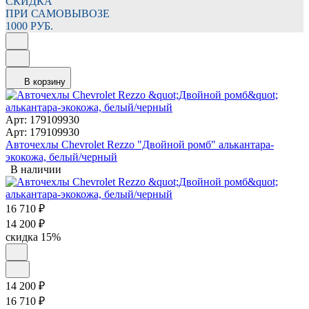
СКИДКА
ПРИ САМОВЫВОЗЕ
1000 РУБ.
В корзину
Арт: 179109930
Арт: 179109930
Авточехлы Chevrolet Rezzo "Двойной ромб" алькантара-
экокожа, белый/черный
В наличии
16 710
₽
14 200
₽
скидка
15%
14 200
₽
16 710
₽