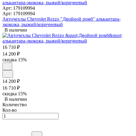
Арт: 179109994
Арт: 179109994
Авточехлы Chevrolet Rezzo "Двойной ромб" алькантара-
экокожа, рыжий/коричневый
В наличии
16 710
₽
14 200
₽
скидка
15%
14 200
₽
16 710
₽
скидка
15%
В наличии
Количество
Кол-во