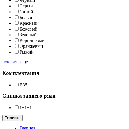
Черный
Серый
Синий
Белый
Красный
Бежевый
Зеленый
Коричневый
Оранжевый
Рыжий
показать еще
Комплектация
B35
Спинка заднего ряда
1+1+1
Показать
Главная