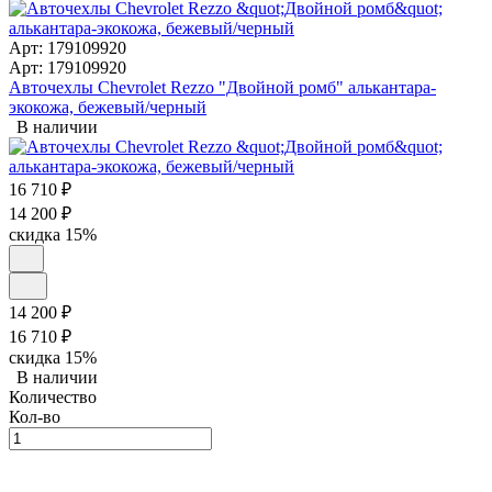
Арт: 179109920
Арт: 179109920
Авточехлы Chevrolet Rezzo "Двойной ромб" алькантара-
экокожа, бежевый/черный
В наличии
16 710
₽
14 200
₽
скидка
15%
14 200
₽
16 710
₽
скидка
15%
В наличии
Количество
Кол-во