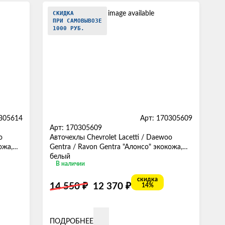
СКИДКА
ПРИ САМОВЫВОЗЕ
1000 РУБ.
0305614
Арт: 170305609
Арт: 170305609
o
Авточехлы Chevrolet Lacetti / Daewoo
ожа,
Gentra / Ravon Gentra "Алонсо" экокожа,
белый
В наличии
скидка
₽
₽
14 550
12 370
14%
ПОДРОБНЕЕ