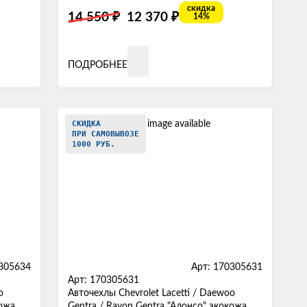
скидка
₽
₽
14 550
12 370
14%
ПОДРОБНЕЕ
СКИДКА
ПРИ САМОВЫВОЗЕ
1000 РУБ.
0305634
Арт: 170305631
Арт: 170305631
o
Авточехлы Chevrolet Lacetti / Daewoo
ожа,
Gentra / Ravon Gentra "Алонсо" экокожа,