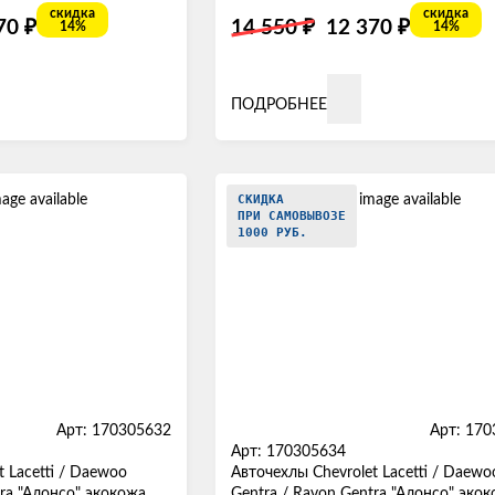
скидка
скидка
₽
₽
₽
370
14 550
12 370
14%
14%
ПОДРОБНЕЕ
СКИДКА
ПРИ САМОВЫВОЗЕ
1000 РУБ.
Арт: 170305632
Арт: 17
Арт: 170305634
 Lacetti / Daewoo
Авточехлы Chevrolet Lacetti / Daewo
ra "Алонсо" экокожа,
Gentra / Ravon Gentra "Алонсо" экок