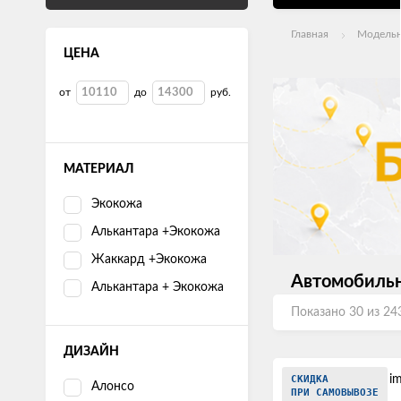
Главная
Модельн
ЦЕНА
от
до
руб.
МАТЕРИАЛ
Экокожа
Алькантара +Экокожа
Жаккард +Экокожа
Автомобильны
Алькантара + Экокожа
Показано 30 из 24
ДИЗАЙН
СКИДКА
Алонсо
ПРИ САМОВЫВОЗЕ