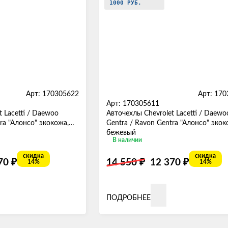
1000 РУБ.
Арт: 170305622
Арт: 17
Арт: 170305611
 Lacetti / Daewoo
Авточехлы Chevrolet Lacetti / Daewo
ra "Алонсо" экокожа,
Gentra / Ravon Gentra "Алонсо" экок
бежевый
В наличии
скидка
скидка
₽
₽
₽
370
14 550
12 370
14%
14%
ПОДРОБНЕЕ