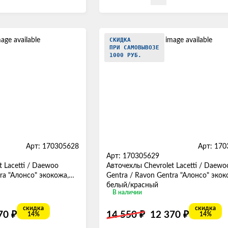
СКИДКА
ПРИ САМОВЫВОЗЕ
1000 РУБ.
Арт: 170305628
Арт: 17
Арт: 170305629
 Lacetti / Daewoo
Авточехлы Chevrolet Lacetti / Daewo
ra "Алонсо" экокожа,
Gentra / Ravon Gentra "Алонсо" экок
белый/красный
В наличии
скидка
скидка
₽
₽
₽
370
14 550
12 370
14%
14%