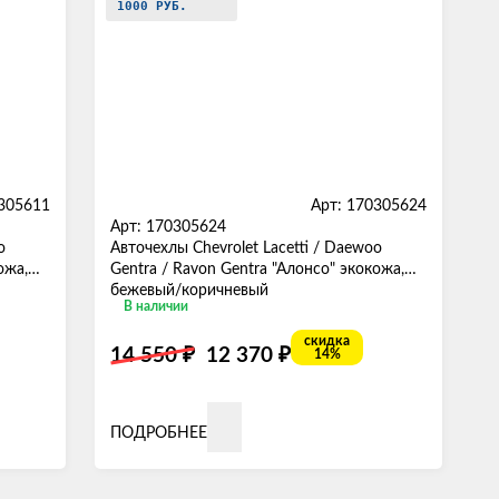
1000 РУБ.
0305611
Арт: 170305624
Арт: 170305624
o
Авточехлы Chevrolet Lacetti / Daewoo
ожа,
Gentra / Ravon Gentra "Алонсо" экокожа,
бежевый/коричневый
В наличии
скидка
₽
₽
14 550
12 370
14%
ПОДРОБНЕЕ