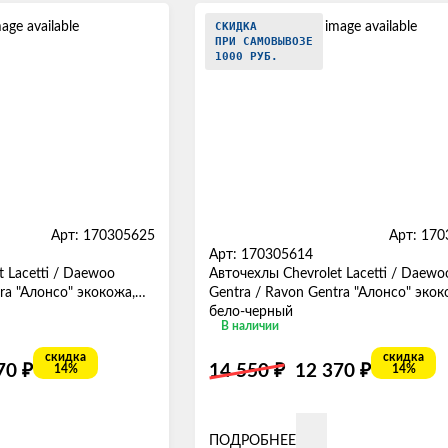
СКИДКА
ПРИ САМОВЫВОЗЕ
1000 РУБ.
Арт: 170305625
Арт: 17
Арт: 170305614
 Lacetti / Daewoo
Авточехлы Chevrolet Lacetti / Daewo
ra "Алонсо" экокожа,
Gentra / Ravon Gentra "Алонсо" экок
бело-черный
В наличии
скидка
скидка
₽
₽
₽
370
14 550
12 370
14%
14%
ПОДРОБНЕЕ