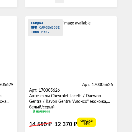
СКИДКА
ПРИ САМОВЫВОЗЕ
1000 РУБ.
0305629
Арт: 170305626
Арт: 170305626
o
Авточехлы Chevrolet Lacetti / Daewoo
ожа,
Gentra / Ravon Gentra "Алонсо" экокожа,
белый/серый
В наличии
скидка
₽
₽
14 550
12 370
14%