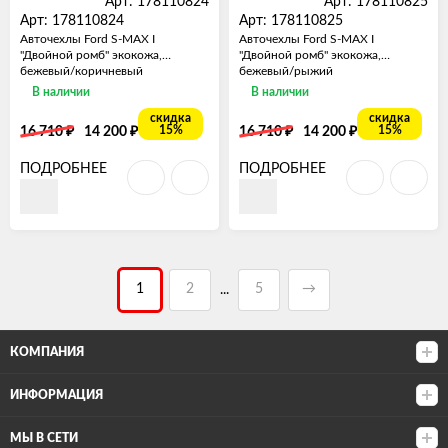
Арт: 178110824
Арт: 178110825
Арт: 178110824
Арт: 178110825
Авточехлы Ford S-MAX I
Авточехлы Ford S-MAX I
"Двойной ромб" экокожа,
"Двойной ромб" экокожа,
бежевый/коричневый
бежевый/рыжий
В наличии
В наличии
скидка
скидка
₽
₽
₽
₽
15%
15%
16 710
14 200
16 710
14 200
ПОДРОБНЕЕ
ПОДРОБНЕЕ
1
2
5
→
...
КОМПАНИЯ
ИНФОРМАЦИЯ
МЫ В СЕТИ