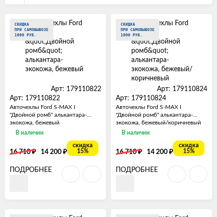
СКИДКА
СКИДКА
ПРИ САМОВЫВОЗЕ
ПРИ САМОВЫВОЗЕ
1000 РУБ.
1000 РУБ.
Арт: 179110822
Арт: 179110824
Арт: 179110822
Арт: 179110824
Авточехлы Ford S-MAX I
Авточехлы Ford S-MAX I
"Двойной ромб" алькантара-
"Двойной ромб" алькантара-
экокожа, бежевый
экокожа, бежевый/коричневый
В наличии
В наличии
скидка
скидка
₽
₽
₽
₽
15%
15%
16 710
14 200
16 710
14 200
ПОДРОБНЕЕ
ПОДРОБНЕЕ