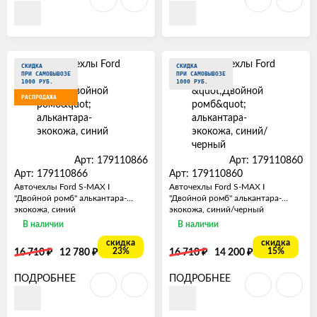
СКИДКА
СКИДКА
ПРИ САМОВЫВОЗЕ
ПРИ САМОВЫВОЗЕ
1000 РУБ.
1000 РУБ.
РАСПРОДАЖА
Арт: 179110866
Арт: 179110860
Арт: 179110866
Арт: 179110860
Авточехлы Ford S-MAX I
Авточехлы Ford S-MAX I
"Двойной ромб" алькантара-
"Двойной ромб" алькантара-
экокожа, синий
экокожа, синий/черный
В наличии
В наличии
скидка
скидка
₽
₽
₽
₽
23%
15%
16 710
12 780
16 710
14 200
ПОДРОБНЕЕ
ПОДРОБНЕЕ