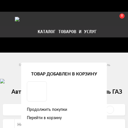
0
КАТАЛОГ ТОВАРОВ И УСЛУГ
Стать партнером
Установка авточехлов в СПб
Главная
Модельные авточехлы
ГАЗ
Газель
ТОВАР ДОБАВЛЕН В КОРЗИНУ
Автомобильные чехлы на ГАЗ Газель ГАЗ
Газель Бизнес 3302 (3 места)
Продолжить покупки
Фильтр
Перейти в корзину
Новые и популярные