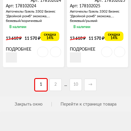
Арт: 178102024
Арт: 178102025
Арт: 178102024
Арт: 178102025
Авточехлы Газель 3302 Бизнес
Авточехлы Газель 3302 Бизнес
"Двойной ромб" экокожа,
"Двойной ромб" экокожа,
бежевый/коричневый
бежевый/рыжий
В наличии
В наличии
скидка
скидка
₽
₽
₽
₽
14%
14%
13 610
11 570
13 610
11 570
ПОДРОБНЕЕ
ПОДРОБНЕЕ
1
2
10
→
...
Закрыть окно
Перейти к странице товара