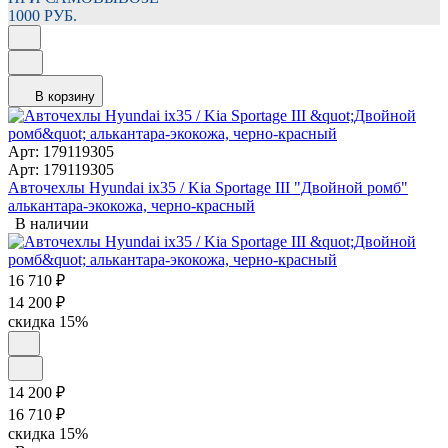
1000 РУБ.
В корзину
Арт: 179119305
Арт: 179119305
Авточехлы Hyundai ix35 / Kia Sportage III "Двойной ромб"
алькантара-экокожа, черно-красный
В наличии
16 710
₽
14 200
₽
скидка
15%
14 200
₽
16 710
₽
скидка
15%