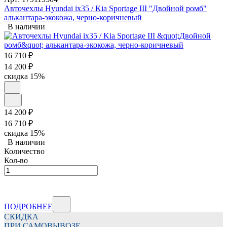
Авточехлы Hyundai ix35 / Kia Sportage III "Двойной ромб"
алькантара-экокожа, черно-коричневый
В наличии
16 710
₽
14 200
₽
скидка
15%
14 200
₽
16 710
₽
скидка
15%
В наличии
Количество
Кол-во
ПОДРОБНЕЕ
СКИДКА
ПРИ САМОВЫВОЗЕ