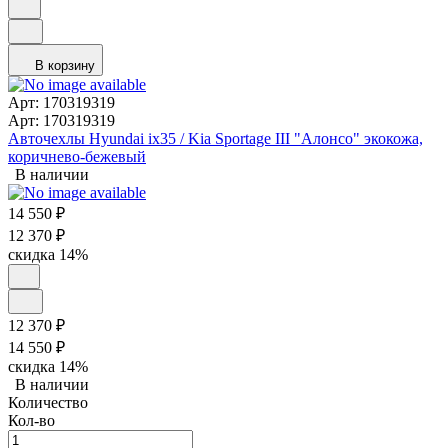
В корзину
Арт: 170319319
Арт: 170319319
Авточехлы Hyundai ix35 / Kia Sportage III "Алонсо" экокожа,
коричнево-бежевый
В наличии
14 550
₽
12 370
₽
скидка
14%
12 370
₽
14 550
₽
скидка
14%
В наличии
Количество
Кол-во