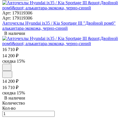
Арт: 179119306
Арт: 179119306
Авточехлы Hyundai ix35 / Kia Sportage III "Двойной ромб"
алькантара-экокожа, черно-синий
В наличии
16 710
₽
14 200
₽
скидка
15%
14 200
₽
16 710
₽
скидка
15%
В наличии
Количество
Кол-во