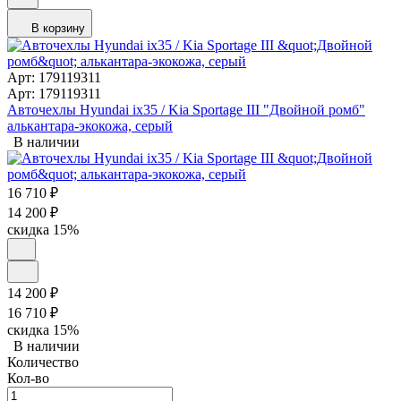
В корзину
Арт: 179119311
Арт: 179119311
Авточехлы Hyundai ix35 / Kia Sportage III "Двойной ромб"
алькантара-экокожа, серый
В наличии
16 710
₽
14 200
₽
скидка
15%
14 200
₽
16 710
₽
скидка
15%
В наличии
Количество
Кол-во