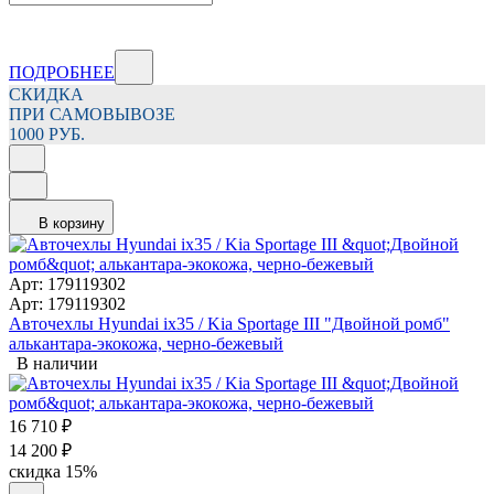
ПОДРОБНЕЕ
СКИДКА
ПРИ САМОВЫВОЗЕ
1000 РУБ.
В корзину
Арт: 179119302
Арт: 179119302
Авточехлы Hyundai ix35 / Kia Sportage III "Двойной ромб"
алькантара-экокожа, черно-бежевый
В наличии
16 710
₽
14 200
₽
скидка
15%