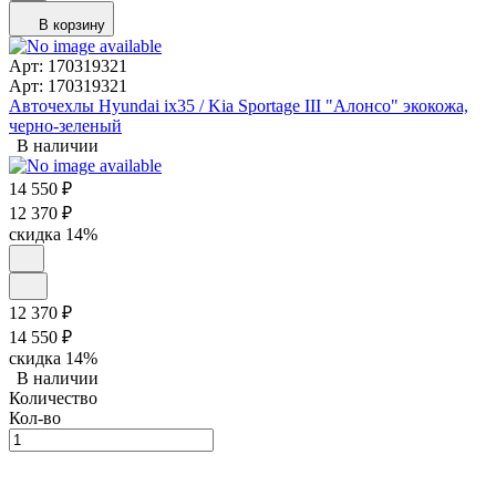
В корзину
Арт: 170319321
Арт: 170319321
Авточехлы Hyundai ix35 / Kia Sportage III "Алонсо" экокожа,
черно-зеленый
В наличии
14 550
₽
12 370
₽
скидка
14%
12 370
₽
14 550
₽
скидка
14%
В наличии
Количество
Кол-во