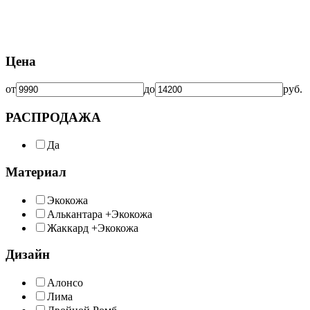
Цена
от
до
руб.
РАСПРОДАЖА
Да
Материал
Экокожа
Алькантара +Экокожа
Жаккард +Экокожа
Дизайн
Алонсо
Лима