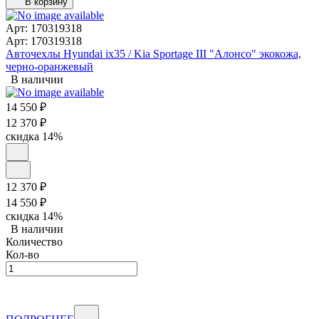
В корзину
Арт: 170319318
Арт: 170319318
Авточехлы Hyundai ix35 / Kia Sportage III "Алонсо" экокожа,
черно-оранжевый
В наличии
14 550
₽
12 370
₽
скидка
14%
12 370
₽
14 550
₽
скидка
14%
В наличии
Количество
Кол-во