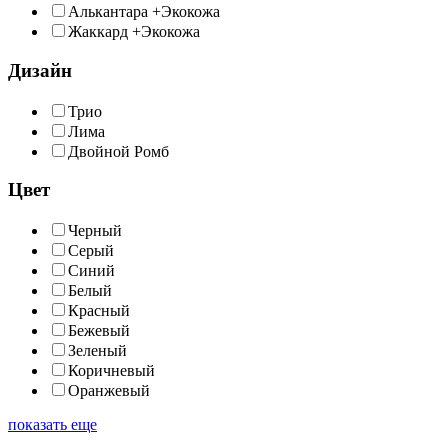
Алькантара +Экокожа
Жаккард +Экокожа
Дизайн
Трио
Лима
Двойной Ромб
Цвет
Черный
Серый
Синий
Белый
Красный
Бежевый
Зеленый
Коричневый
Оранжевый
показать еще