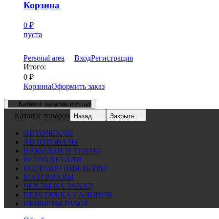
Корзина
0
₽
пуста
Personal area
Вход
Регистрация
Итого:
0
₽
Корзина
Оформить заказ
Каталог товаров и услуг
Каталог товаров
Назад
Закрыть
АВТОЧЕХЛЫ
АВТОТОВАРЫ
НАКИДКИ И ТЕНТЫ
РЕТРО ДЕТАЛИ
РЕСТАВРАЦИЯ РЕТРО
МАТЕРИАЛЫ
ЧЕХЛЫ НА ЗАКАЗ
ПЕРЕТЯЖКА САЛОНОВ
ПРИМЕРЫ РАБОТ