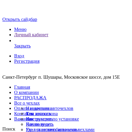
Открыть сайдбар
Меню
Личный кабинет
Закрыть
Вход
Регистрация
Санкт-Петербург п. Шушары, Московское шоссе, дом 15Е
Главная
О компании
РАСПРОДАЖА
Все о чехлах
Оплата и доставка
Назначение авточехлов
Контакты
Тип автосалона
Как заказать
Вакансии
Инструкции по установке
Как оплатить
Почин видео
Как получить
Поиск
Уход за автомобильными чехлами
Где установить авточехлы