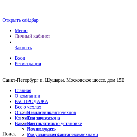
Открыть сайдбар
Меню
Личный кабинет
Закрыть
Вход
Регистрация
Санкт-Петербург п. Шушары, Московское шоссе, дом 15Е
Главная
О компании
РАСПРОДАЖА
Все о чехлах
Оплата и доставка
Назначение авточехлов
Контакты
Тип автосалона
Как заказать
Вакансии
Инструкции по установке
Как оплатить
Почин видео
Как получить
Поиск
Уход за автомобильными чехлами
Где установить авточехлы