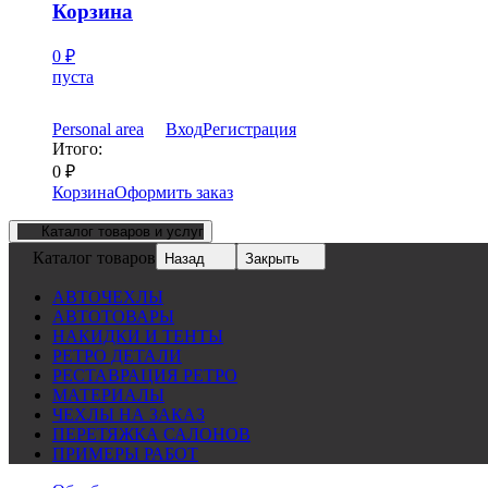
Корзина
0
₽
пуста
Personal area
Вход
Регистрация
Итого:
0
₽
Корзина
Оформить заказ
Каталог товаров и услуг
Каталог товаров
Назад
Закрыть
АВТОЧЕХЛЫ
АВТОТОВАРЫ
НАКИДКИ И ТЕНТЫ
РЕТРО ДЕТАЛИ
РЕСТАВРАЦИЯ РЕТРО
МАТЕРИАЛЫ
ЧЕХЛЫ НА ЗАКАЗ
ПЕРЕТЯЖКА САЛОНОВ
ПРИМЕРЫ РАБОТ