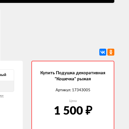
Купить Подушка декоративная
вый
"Кошечка" рыжая
Артикул:
17343005
ки
Цена
1 500
₽