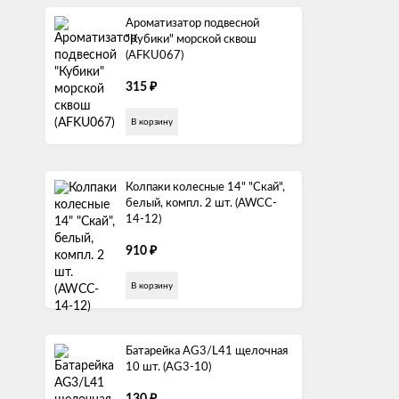
Ароматизатор подвесной
"Кубики" морской сквош
(AFKU067)
₽
315
В корзину
Колпаки колесные 14" "Скай",
белый, компл. 2 шт. (AWCC-
14-12)
₽
910
В корзину
Батарейка AG3/L41 щелочная
10 шт. (AG3-10)
₽