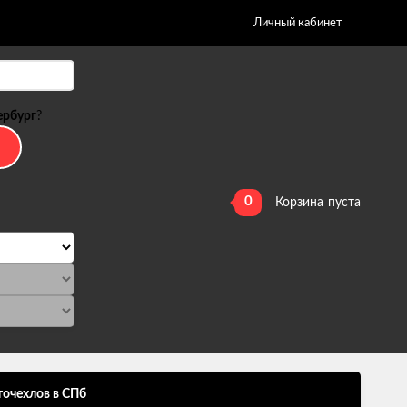
Личный кабинет
ербург
?
0
Корзина
пуста
точехлов в СПб