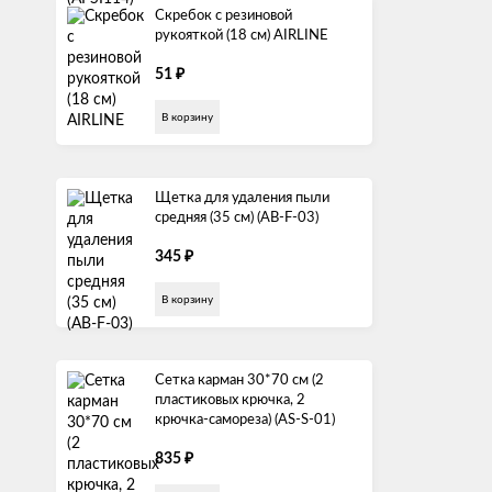
Скребок с резиновой
рукояткой (18 см) AIRLINE
₽
51
В корзину
Щетка для удаления пыли
средняя (35 см) (AB-F-03)
₽
345
В корзину
Сетка карман 30*70 см (2
пластиковых крючка, 2
крючка-самореза) (AS-S-01)
₽
835