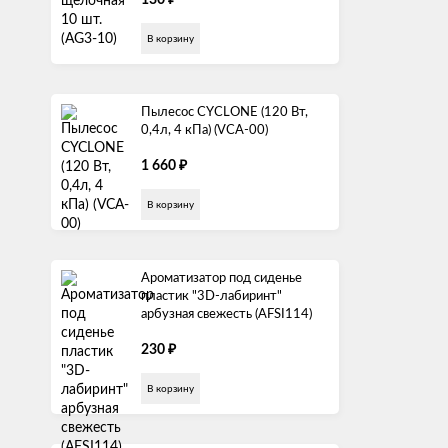
130
В корзину
Пылесос СYCLONE (120 Вт,
0,4л, 4 кПа) (VCA-00)
₽
1 660
В корзину
Ароматизатор под сиденье
пластик "3D-лабиринт"
арбузная свежесть (AFSI114)
₽
230
В корзину