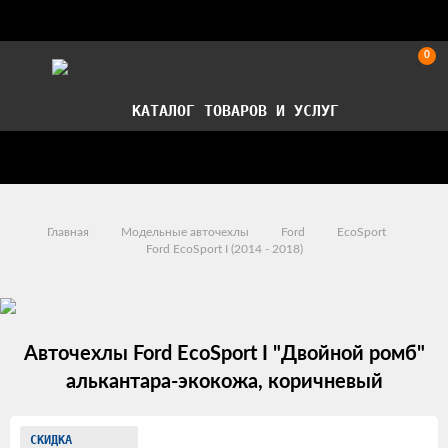
0
КАТАЛОГ ТОВАРОВ И УСЛУГ
Стать партнером
Установка авточехлов в СПб
Главная
Модельные авточехлы
Ford
EcoSport
Ford EcoSport I (2014 - 2018)
Авточехлы Ford EcoSport I "Двойной ромб"
алькантара-экокожа, коричневый
Изображения
СКИДКА