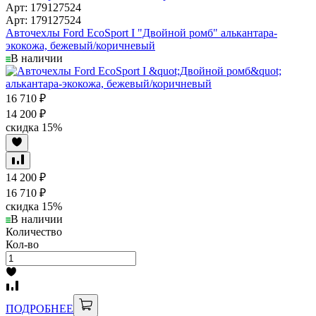
Арт: 179127524
Арт: 179127524
Авточехлы Ford EcoSport I "Двойной ромб" алькантара-
экокожа, бежевый/коричневый
В наличии
16 710
₽
14 200
₽
скидка
15%
14 200
₽
16 710
₽
скидка
15%
В наличии
Количество
Кол-во
ПОДРОБНЕЕ