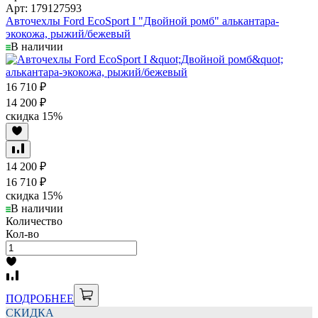
Арт: 179127593
Авточехлы Ford EcoSport I "Двойной ромб" алькантара-
экокожа, рыжий/бежевый
В наличии
16 710
₽
14 200
₽
скидка
15%
14 200
₽
16 710
₽
скидка
15%
В наличии
Количество
Кол-во
ПОДРОБНЕЕ
СКИДКА