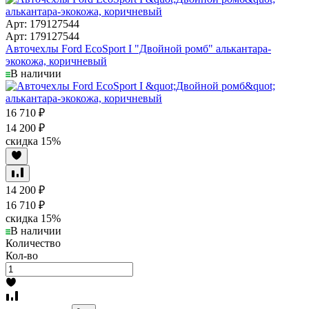
Арт: 179127544
Арт: 179127544
Авточехлы Ford EcoSport I "Двойной ромб" алькантара-
экокожа, коричневый
В наличии
16 710
₽
14 200
₽
скидка
15%
14 200
₽
16 710
₽
скидка
15%
В наличии
Количество
Кол-во