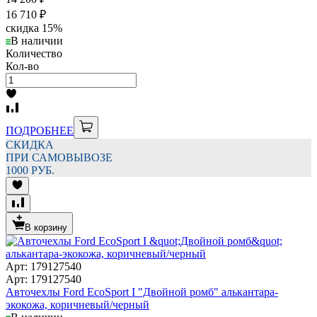
16 710
₽
скидка
15%
В наличии
Количество
Кол-во
ПОДРОБНЕЕ
СКИДКА
ПРИ САМОВЫВОЗЕ
1000 РУБ.
В корзину
Арт: 179127540
Арт: 179127540
Авточехлы Ford EcoSport I "Двойной ромб" алькантара-
экокожа, коричневый/черный