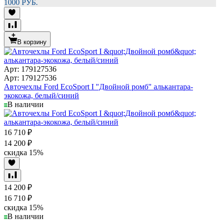
1000 РУБ.
В корзину
Арт: 179127536
Арт: 179127536
Авточехлы Ford EcoSport I "Двойной ромб" алькантара-
экокожа, белый/синий
В наличии
16 710
₽
14 200
₽
скидка
15%
14 200
₽
16 710
₽
скидка
15%
В наличии