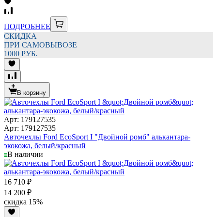
ПОДРОБНЕЕ
СКИДКА
ПРИ САМОВЫВОЗЕ
1000 РУБ.
В корзину
Арт: 179127535
Арт: 179127535
Авточехлы Ford EcoSport I "Двойной ромб" алькантара-
экокожа, белый/красный
В наличии
16 710
₽
14 200
₽
скидка
15%