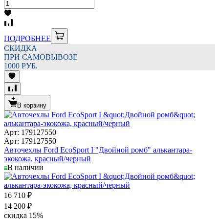
ПОДРОБНЕЕ
СКИДКА
ПРИ САМОВЫВОЗЕ
1000 РУБ.
В корзину
Арт: 179127550
Арт: 179127550
Авточехлы Ford EcoSport I "Двойной ромб" алькантара-
экокожа, красный/черный
В наличии
16 710
₽
14 200
₽
скидка
15%