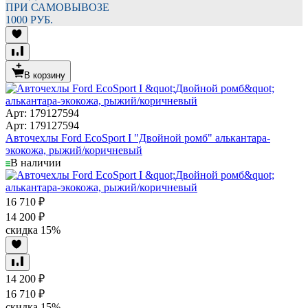
ПРИ САМОВЫВОЗЕ
1000 РУБ.
В корзину
Арт: 179127594
Арт: 179127594
Авточехлы Ford EcoSport I "Двойной ромб" алькантара-
экокожа, рыжий/коричневый
В наличии
16 710
₽
14 200
₽
скидка
15%
14 200
₽
16 710
₽
скидка
15%