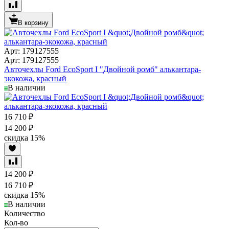
В корзину
Арт: 179127555
Арт: 179127555
Авточехлы Ford EcoSport I "Двойной ромб" алькантара-
экокожа, красный
В наличии
16 710
₽
14 200
₽
скидка
15%
14 200
₽
16 710
₽
скидка
15%
В наличии
Количество
Кол-во