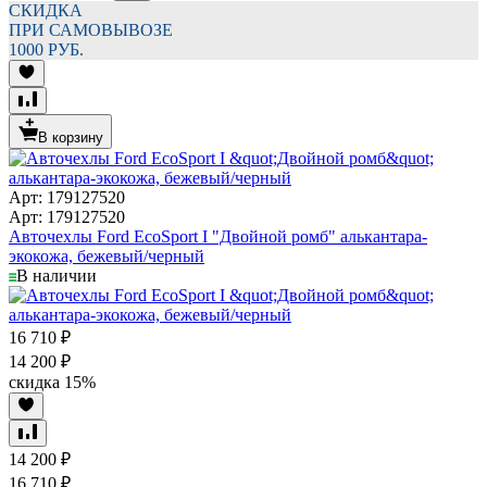
СКИДКА
ПРИ САМОВЫВОЗЕ
1000 РУБ.
В корзину
Арт: 179127520
Арт: 179127520
Авточехлы Ford EcoSport I "Двойной ромб" алькантара-
экокожа, бежевый/черный
В наличии
16 710
₽
14 200
₽
скидка
15%
14 200
₽
16 710
₽