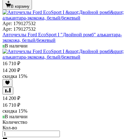
В корзину
Арт: 179127532
Арт: 179127532
Авточехлы Ford EcoSport I "Двойной ромб" алькантара-
экокожа, белый/бежевый
В наличии
16 710
₽
14 200
₽
скидка
15%
14 200
₽
16 710
₽
скидка
15%
В наличии
Количество
Кол-во