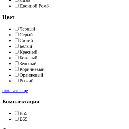
Лима
Двойной Ромб
Цвет
Черный
Серый
Синий
Белый
Красный
Бежевый
Зеленый
Коричневый
Оранжевый
Рыжий
показать еще
Комплектация
В55
B55