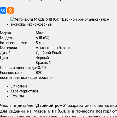
Изображения
товаров
Марка
Mazda
Модель
6 III (GJ)
Количество мест
5 мест
Материал
Алькантара +Экокожа
Дизайн
Двойной Ромб
Цвет
Черный
Красный
Спинка заднего ряда
40/60
Комплектация
В20
посмотреть все характеристики
Описание
Характеристики
Отзывы
Чехлы в дизайне
"Двойной ромб"
разработаны специальн
для сидений на
Mazda 6 III (GJ)
, и в точности повторяю
форму спинок и подушек сидений, а также имеют