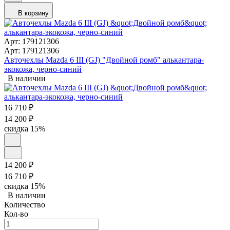
В корзину
Арт: 179121306
Арт: 179121306
Авточехлы Mazda 6 III (GJ) "Двойной ромб" алькантара-
экокожа, черно-синий
В наличии
16 710
₽
14 200
₽
скидка
15%
14 200
₽
16 710
₽
скидка
15%
В наличии
Количество
Кол-во