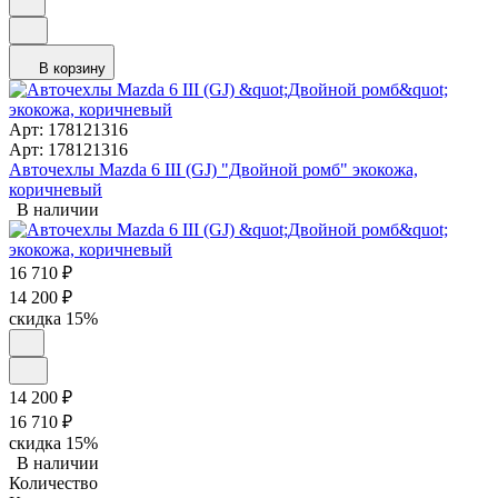
В корзину
Арт: 178121316
Арт: 178121316
Авточехлы Mazda 6 III (GJ) "Двойной ромб" экокожа,
коричневый
В наличии
16 710
₽
14 200
₽
скидка
15%
14 200
₽
16 710
₽
скидка
15%
В наличии
Количество