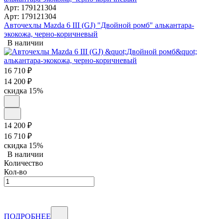
Арт: 179121304
Арт: 179121304
Авточехлы Mazda 6 III (GJ) "Двойной ромб" алькантара-
экокожа, черно-коричневый
В наличии
16 710
₽
14 200
₽
скидка
15%
14 200
₽
16 710
₽
скидка
15%
В наличии
Количество
Кол-во
ПОДРОБНЕЕ