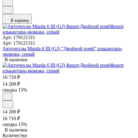
В корзину
Арт: 179121311
Арт: 179121311
Авточехлы Mazda 6 III (GJ) "Двойной ромб" алькантара-
экокожа, серый
В наличии
16 710
₽
14 200
₽
скидка
15%
14 200
₽
16 710
₽
скидка
15%
В наличии
Количество