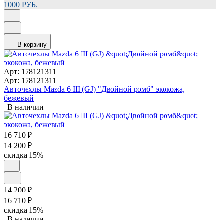
1000 РУБ.
В корзину
Арт: 178121311
Арт: 178121311
Авточехлы Mazda 6 III (GJ) "Двойной ромб" экокожа,
бежевый
В наличии
16 710
₽
14 200
₽
скидка
15%
14 200
₽
16 710
₽
скидка
15%
В наличии