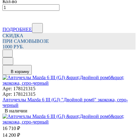
Кол-во
ПОДРОБНЕЕ
СКИДКА
ПРИ САМОВЫВОЗЕ
1000 РУБ.
В корзину
Арт: 178121315
Арт: 178121315
Авточехлы Mazda 6 III (GJ) "Двойной ромб" экокожа, серо-
черный
В наличии
16 710
₽
14 200
₽