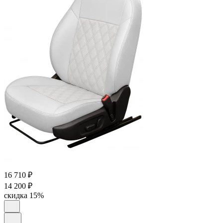
16 710
₽
14 200
₽
скидка
15%