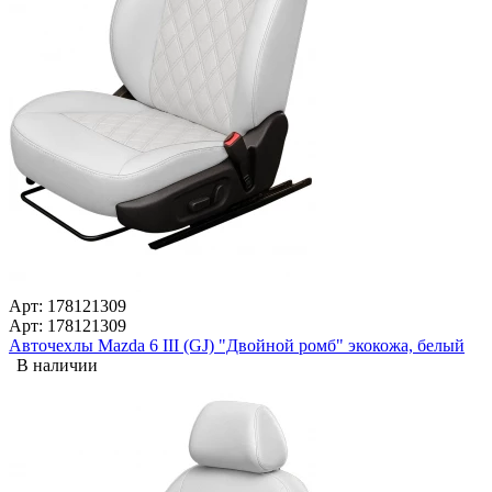
Арт: 178121309
Арт: 178121309
Авточехлы Mazda 6 III (GJ) "Двойной ромб" экокожа, белый
В наличии