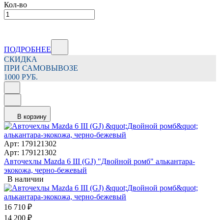
Кол-во
ПОДРОБНЕЕ
СКИДКА
ПРИ САМОВЫВОЗЕ
1000 РУБ.
В корзину
Арт: 179121302
Арт: 179121302
Авточехлы Mazda 6 III (GJ) "Двойной ромб" алькантара-
экокожа, черно-бежевый
В наличии
16 710
₽
14 200
₽