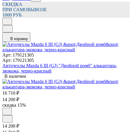
СКИДКА
ПРИ САМОВЫВОЗЕ
1000 РУБ.
В корзину
Арт: 179121305
Арт: 179121305
Авточехлы Mazda 6 III (GJ) "Двойной ромб" алькантара-
экокожа, черно-красный
В наличии
16 710
₽
14 200
₽
скидка
15%
14 200
₽