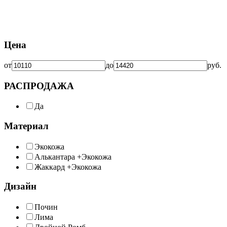
Цена
от
до
руб.
РАСПРОДАЖА
Да
Материал
Экокожа
Алькантара +Экокожа
Жаккард +Экокожа
Дизайн
Почин
Лима