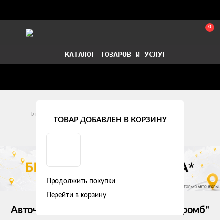
0
КАТАЛОГ ТОВАРОВ И УСЛУГ
Стать партнером
Установка авточехлов в СПб
Главная
Модельные авточехлы
Mazda
6
ТОВАР ДОБАВЛЕН В КОРЗИНУ
Mazda 6 III (GJ) (2012 -2015)
Продолжить покупки
Перейти в корзину
Авточехлы Mazda 6 III (GJ) "Двойной ромб"