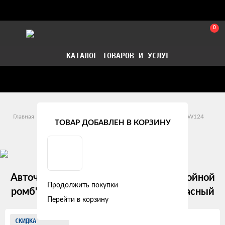
0
КАТАЛОГ ТОВАРОВ И УСЛУГ
Стать партнером
Установка авточехлов в СПб
Главная
Модельные авточехлы
Mercedes-Benz
W124
ТОВАР ДОБАВЛЕН В КОРЗИНУ
Mercedes-Benz W124 (1984 - 1995)
Авточехлы Mercedes-Benz W124 "Двойной
Продолжить покупки
ромб" алькантара-экокожа, черно-красный
Перейти в корзину
Изображения
СКИДКА