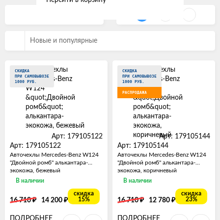
Фильтр
Новые и популярные
СКИДКА
СКИДКА
ПРИ САМОВЫВОЗЕ
ПРИ САМОВЫВОЗЕ
1000 РУБ.
1000 РУБ.
РАСПРОДАЖА
Арт: 179105122
Арт: 179105144
Арт: 179105122
Арт: 179105144
Авточехлы Mercedes-Benz W124
Авточехлы Mercedes-Benz W124
"Двойной ромб" алькантара-
"Двойной ромб" алькантара-
экокожа, бежевый
экокожа, коричневый
В наличии
В наличии
скидка
скидка
₽
₽
₽
₽
15%
23%
16 710
14 200
16 710
12 780
ПОДРОБНЕЕ
ПОДРОБНЕЕ