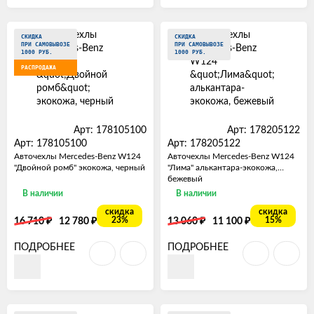
СКИДКА
СКИДКА
ПРИ САМОВЫВОЗЕ
ПРИ САМОВЫВОЗЕ
1000 РУБ.
1000 РУБ.
РАСПРОДАЖА
Арт: 178105100
Арт: 178205122
Арт: 178105100
Арт: 178205122
Авточехлы Mercedes-Benz W124
Авточехлы Mercedes-Benz W124
"Двойной ромб" экокожа, черный
"Лима" алькантара-экокожа,
бежевый
В наличии
В наличии
скидка
скидка
₽
₽
₽
₽
23%
15%
16 710
12 780
13 060
11 100
ПОДРОБНЕЕ
ПОДРОБНЕЕ