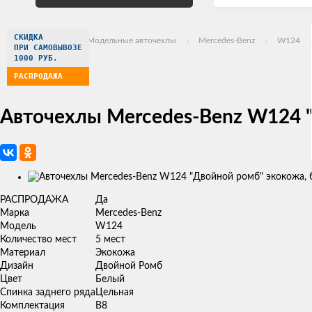
СКИДКА
Главная
Модельные авточехлы
Mercedes-Benz
W124
ПРИ САМОВЫВОЗЕ
1000 РУБ.
РАСПРОДАЖА
Авточехлы Mercedes-Benz W124 
Изображения
товаров
РАСПРОДАЖА
Да
Марка
Mercedes-Benz
Модель
W124
Количество мест
5 мест
Материал
Экокожа
Дизайн
Двойной Ромб
Цвет
Белый
Спинка заднего ряда
Цельная
Комплектация
В8