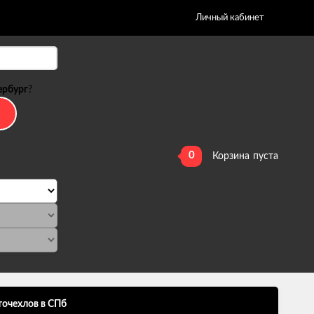
Личный кабинет
ербург
?
0
Корзина
пуста
точехлов в СПб