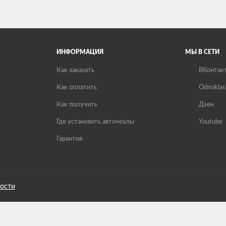
ИНФОРМАЦИЯ
МЫ В СЕТИ
Как заказать
ВКонтак
Как оплатить
Odnoklas
Как получить
Дзен
Где установить авточехлы
Youtube
Гарантия
ости