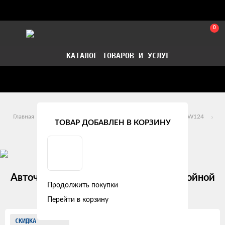
0
КАТАЛОГ ТОВАРОВ И УСЛУГ
Стать партнером
Установка авточехлов в СПб
Главная
Модельные авточехлы
Mercedes-Benz
W124
ТОВАР ДОБАВЛЕН В КОРЗИНУ
Mercedes-Benz W124 (1984 - 1995)
Авточехлы Mercedes-Benz W124 "Двойной
Продолжить покупки
ромб" экокожа, черный
Перейти в корзину
Изображения
СКИДКА