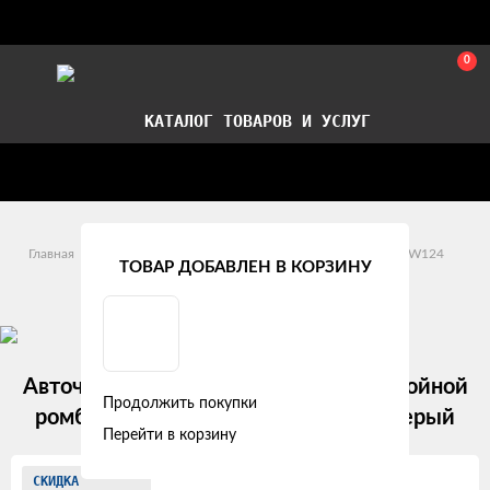
0
КАТАЛОГ ТОВАРОВ И УСЛУГ
Стать партнером
Установка авточехлов в СПб
Главная
Модельные авточехлы
Mercedes-Benz
W124
ТОВАР ДОБАВЛЕН В КОРЗИНУ
Mercedes-Benz W124 (1984 - 1995)
Авточехлы Mercedes-Benz W124 "Двойной
Продолжить покупки
ромб" алькантара-экокожа, черно-серый
Перейти в корзину
Изображения
СКИДКА