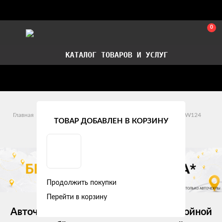
0
КАТАЛОГ ТОВАРОВ И УСЛУГ
Стать партнером
Установка авточехлов в СПб
Главная
Модельные авточехлы
Mercedes-Benz
W124
ТОВАР ДОБАВЛЕН В КОРЗИНУ
Mercedes-Benz W124 (1984 - 1995)
Продолжить покупки
Перейти в корзину
Авточехлы Mercedes-Benz W124 "Двойной