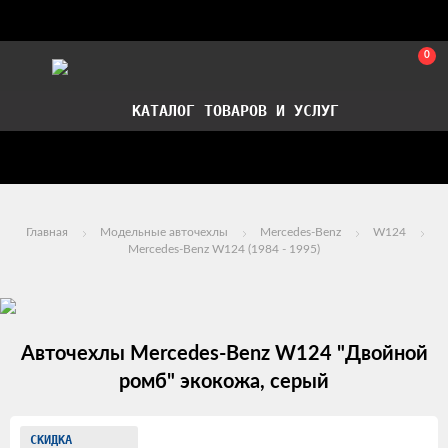
0
КАТАЛОГ ТОВАРОВ И УСЛУГ
Стать партнером
Установка авточехлов в СПб
Главная
Модельные авточехлы
Mercedes-Benz
W124
Mercedes-Benz W124 (1984 - 1995)
Авточехлы Mercedes-Benz W124 "Двойной
ромб" экокожа, серый
Изображения
СКИДКА