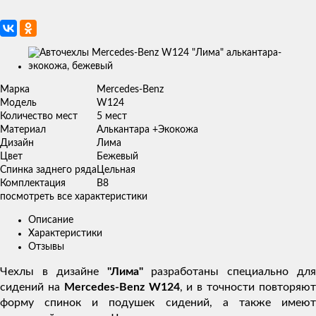
Изображения
товаров
Марка
Mercedes-Benz
Модель
W124
Количество мест
5 мест
Материал
Алькантара +Экокожа
Дизайн
Лима
Цвет
Бежевый
Спинка заднего ряда
Цельная
Комплектация
В8
посмотреть все характеристики
Описание
Характеристики
Отзывы
Чехлы в дизайне
"Лима"
разработаны специально для
сидений на
Mercedes-Benz W124
, и в точности повторяю
форму спинок и подушек сидений, а также имеют