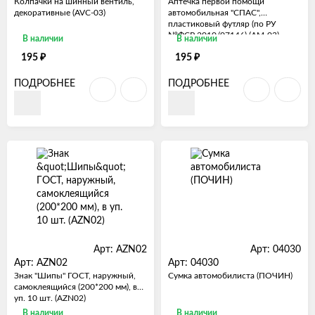
Колпачки на шинный вентиль,
Аптечка первой помощи
декоративные (AVC-03)
автомобильная "СПАС",
пластиковый футляр (по РУ
№ФСР 2010/07146) (AM-03)
В наличии
В наличии
₽
₽
195
195
ПОДРОБНЕЕ
ПОДРОБНЕЕ
Арт: AZN02
Арт: 04030
Арт: AZN02
Арт: 04030
Знак "Шипы" ГОСТ, наружный,
Сумка автомобилиста (ПОЧИН)
самоклеящийся (200*200 мм), в
уп. 10 шт. (AZN02)
В наличии
В наличии