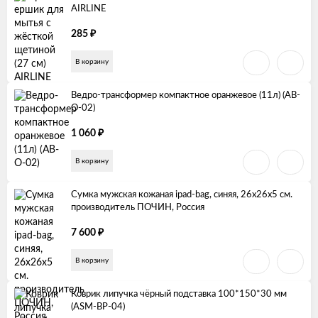
AIRLINE
₽
285
В корзину
Ведро-трансформер компактное оранжевое (11л) (AB-
O-02)
₽
1 060
В корзину
Сумка мужская кожаная ipad-bag, синяя, 26х26х5 см.
производитель ПОЧИН, Россия
₽
7 600
В корзину
Коврик липучка чёрный подставка 100*150*30 мм
(ASM-BP-04)