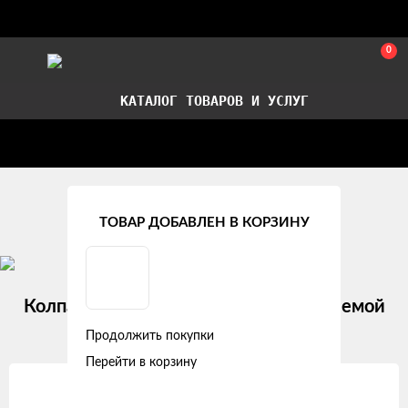
0
КАТАЛОГ ТОВАРОВ И УСЛУГ
Стать партнером
Установка авточехлов в СПб
Главная
Рекомендуемые товары
ТОВАР ДОБАВЛЕН В КОРЗИНУ
Колпачки на шинный вентиль с эмблемой
«Триколор» (AVC-05)
Продолжить покупки
Перейти в корзину
Изображения