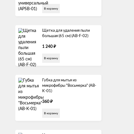
В корзину
Щетка для удаления пыли
большая (65 см) (AB-F-02)
₽
1 240
В корзину
Губка для мытья из
микрофибры "Восьмерка" (AB-
K-01)
₽
360
В корзину