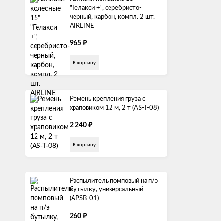
"Гелакси +", серебристо-
черный, карбон, компл. 2 шт.
AIRLINE
₽
965
В корзину
Ремень крепления груза с
храповиком 12 м, 2 т (AS-T-08)
₽
2 240
В корзину
Распылитель помповый на п/э
бутылку, универсальный
(APSB-01)
₽
260