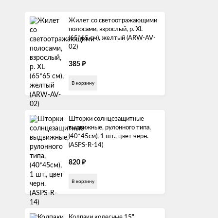
Жилет со светоотражающими
полосами, взрослый, р. XL
(65*65 см), желтый (ARW-AV-
02)
₽
385
В корзину
Шторки солнцезащитные
выдвижные, рулонного типа,
(40*45см), 1 шт., цвет черн.
(ASPS-R-14)
₽
820
В корзину
Колпаки колесные 15"