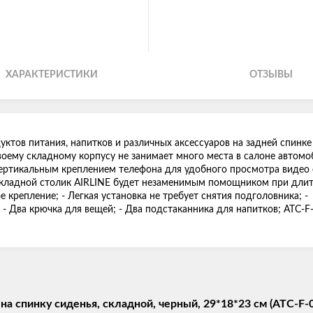
ХАРАКТЕРИСТИКИ
ОТЗЫВЫ
ктов питания, напитков и различных аксессуаров на задней спинке
воему складному корпусу не занимает много места в салоне автомо
ертикальным креплением телефона для удобного просмотра видео 
 Складной столик AIRLINE будет незаменимым помощником при дли
 крепление; - Легкая установка не требует снятия подголовника; -
- Два крючка для вещей; - Два подстаканника для напитков; ATC-F-0
 спинку сиденья, складной, черный, 29*18*23 см (ATC-F-0