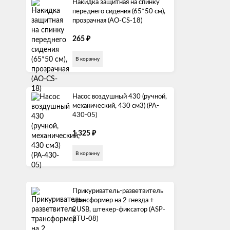
Накидка защитная на спинку
переднего сидения (65*50 см),
прозрачная (AO-CS-18)
₽
265
В корзину
Насос воздушный 430 (ручной,
механический, 430 см3) (PA-
430-05)
₽
1 325
В корзину
Прикуриватель-разветвитель
трансформер на 2 гнезда +
2USB, штекер-фиксатор (ASP-
2TU-08)