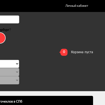
Личный кабинет
ербург
?
0
Корзина
пуста
точехлов в СПб