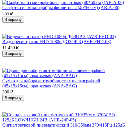
Салфетка из микрофибры фиолетовая (40*60 см) (AB-A-06)
255
₽
В корзину
Видеорегистратор FHD 1080p ДОЗОР 3 (AVR-FHD-03)
11 450
₽
В корзину
Сумка для набора автомобилиста с шелкографией
(45х15х15см), оранжевая (ANA-BAG)
390
₽
В корзину
Сигнал звуковой пневматический 310/350мм 370/415Гц 125дБ