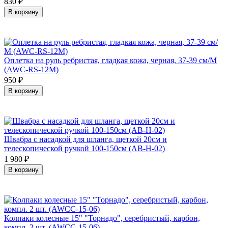
830
₽
В корзину
Оплетка на руль ребристая, гладкая кожа, черная, 37-39 см/М
(AWC-RS-12M)
950
₽
В корзину
Швабра с насадкой для шланга, щеткой 20см и
телескопической ручкой 100-150см (AB-H-02)
1 980
₽
В корзину
Колпаки колесные 15" "Торнадо", серебристый, карбон,
компл. 2 шт. (AWCC-15-06)