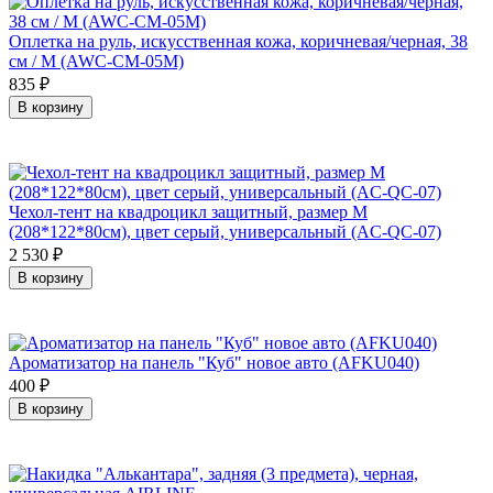
Оплетка на руль, искусственная кожа, коричневая/черная, 38
см / M (AWC-CM-05M)
835
₽
В корзину
Чехол-тент на квадроцикл защитный, размер М
(208*122*80см), цвет серый, универсальный (AC-QC-07)
2 530
₽
В корзину
Ароматизатор на панель "Куб" новое авто (AFKU040)
400
₽
В корзину