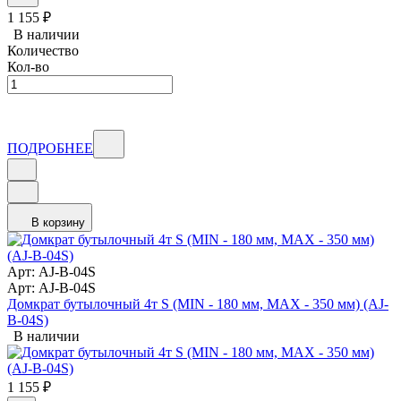
1 155
₽
В наличии
Количество
Кол-во
ПОДРОБНЕЕ
В корзину
Арт: AJ-B-04S
Арт: AJ-B-04S
Домкрат бутылочный 4т S (MIN - 180 мм, MAX - 350 мм) (AJ-
B-04S)
В наличии
1 155
₽