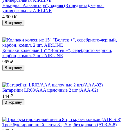
Накидка "Алькантара", задняя (3 предмета), черная,
универсальная AIRLINE
4 900
₽
В корзину
Колпаки колесные 15" "Волтек +", серебристо-черный,
карбон, компл. 2 шт. AIRLINE
965
₽
В корзину
Батарейки LR03/AAA щелочные 2 шт.(AAA-02)
144
₽
В корзину
Трос буксировочный лента 8 т, 5 м, без крюков (ATR-S-8)