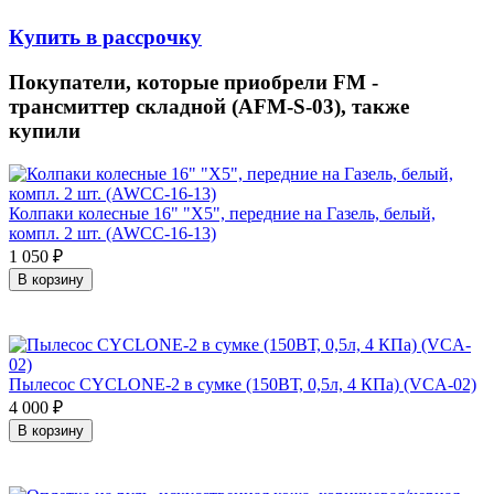
Купить в рассрочку
Покупатели, которые приобрели FM -
трансмиттер складной (AFM-S-03), также
купили
Колпаки колесные 16" "Х5", передние на Газель, белый,
компл. 2 шт. (AWCC-16-13)
1 050
₽
В корзину
Пылесос CYCLONE-2 в сумке (150ВТ, 0,5л, 4 КПа) (VCA-02)
4 000
₽
В корзину