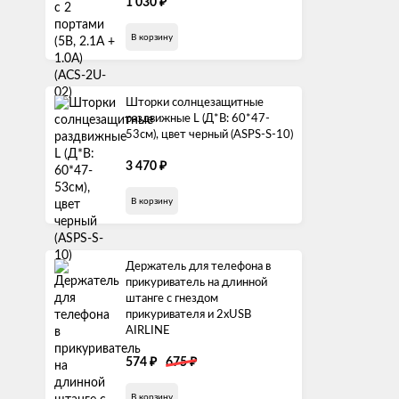
1 030
₽
В корзину
Шторки солнцезащитные
раздвижные L (Д*В: 60*47-
53см), цвет черный (ASPS-S-10)
3 470
₽
В корзину
Держатель для телефона в
прикуриватель на длинной
штанге с гнездом
прикуривателя и 2xUSB
AIRLINE
574
675
₽
₽
В корзину