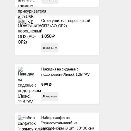
Огнетушитель порошковый
ОП2 (AO-OP2)
1 050
₽
В корзину
Накидка на сиденье с
подогревом (Люкс), 12В "AV"
999
₽
В корзину
Набор салфеток
"прямоугольники" из
микрофибры (8 шт., 30*30 см)