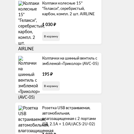
Колпаки колесные 15"
"Гелакси", серебристый,
карбон, компл. 2 шт. AIRLINE
1 030
₽
В корзину
Колпачки на шинный вентиль с
эмблемой «Триколор» (AVC-05)
195
₽
В корзину
Розетка USB встраиваемая,
автомобильная,
влагозащищенная с 2 портами
(5В, 2.1А + 1.0А) (ACS-2U-02)