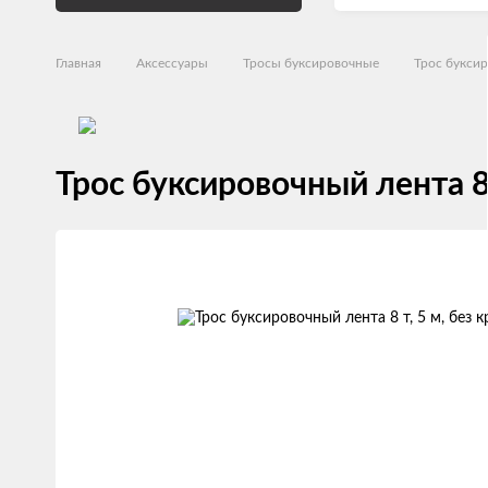
Главная
Аксессуары
Тросы буксировочные
Трос букси
Трос буксировочный лента 8 
Изображения
товаров