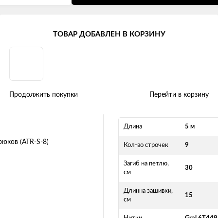
ровочный лента
ТОВАР ДОБАВЛЕН В КОРЗИНУ
т, 5 м, без крюков (ATR-S-8)
Продолжить покупки
Перейти в корзину
Длина
5 м
Кол-во строчек
9
Загиб на петлю,
30
см
Длинна зашивки,
15
см