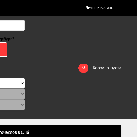
Личный кабинет
ербург
?
0
Корзина
пуста
точехлов в СПб