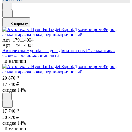
В корзину
Арт: 179114004
Арт: 179114004
Авточехлы Hyundai Traget "Двойной ромб" алькантара-
экокожа, черно-коричневый
В наличии
20 870
₽
17 740
₽
скидка
14%
17 740
₽
20 870
₽
скидка
14%
В наличии