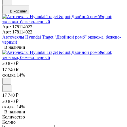
В корзину
Арт: 178114022
Арт: 178114022
Авточехлы Hyundai Traget "Двойной ромб" экокожа, бежево-
черный
В наличии
20 870
₽
17 740
₽
скидка
14%
17 740
₽
20 870
₽
скидка
14%
В наличии
Количество
Кол-во