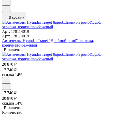
В корзину
Арт: 178114019
Арт: 178114019
Авточехлы Hyundai Traget "Двойной ромб" экокожа,
коричнево-бежевый
В наличии
20 870
₽
17 740
₽
скидка
14%
17 740
₽
20 870
₽
скидка
14%
В наличии
Количество