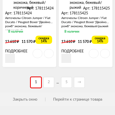
Арт: 178115424
Арт: 178115425
Арт: 178115424
Арт: 178115425
Авточехлы Citroen Jumper / Fiat
Авточехлы Citroen Jumper / Fiat
Ducato / Peugeot Boxer "Двойной
Ducato / Peugeot Boxer "Двойной
ромб" экокожа, бежевый/
ромб" экокожа, бежевый/рыжий
коричневый
В наличии
В наличии
скидка
скидка
₽
₽
₽
₽
14%
14%
13 610
11 570
13 610
11 570
ПОДРОБНЕЕ
ПОДРОБНЕЕ
1
2
5
→
...
Закрыть окно
Перейти к странице товара