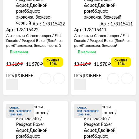
Арт: 178115422
Арт: 178115411
Арт: 178115422
Арт: 178115411
Авточехлы Citroen Jumper / Fiat
Авточехлы Citroen Jumper / Fiat
Ducato / Peugeot Boxer "Двойной
Ducato / Peugeot Boxer "Двойной
ромб" экокожа, бежево-черный
ромб" экокожа, бежевый
В наличии
В наличии
скидка
скидка
₽
₽
₽
₽
14%
14%
13 610
11 570
13 610
11 570
ПОДРОБНЕЕ
ПОДРОБНЕЕ
СКИДКА
СКИДКА
ПРИ САМОВЫВОЗЕ
ПРИ САМОВЫВОЗЕ
1000 РУБ.
1000 РУБ.