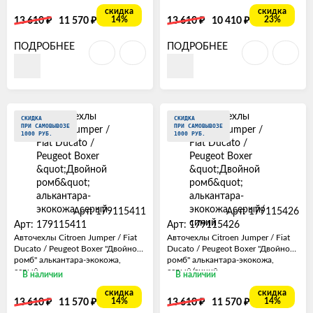
скидка
скидка
₽
₽
₽
₽
14%
23%
13 610
11 570
13 610
10 410
ПОДРОБНЕЕ
ПОДРОБНЕЕ
СКИДКА
СКИДКА
ПРИ САМОВЫВОЗЕ
ПРИ САМОВЫВОЗЕ
1000 РУБ.
1000 РУБ.
Арт: 179115411
Арт: 179115426
Арт: 179115411
Арт: 179115426
Авточехлы Citroen Jumper / Fiat
Авточехлы Citroen Jumper / Fiat
Ducato / Peugeot Boxer "Двойной
Ducato / Peugeot Boxer "Двойной
ромб" алькантара-экокожа,
ромб" алькантара-экокожа,
серый
серый/синий
В наличии
В наличии
скидка
скидка
₽
₽
₽
₽
14%
14%
13 610
11 570
13 610
11 570