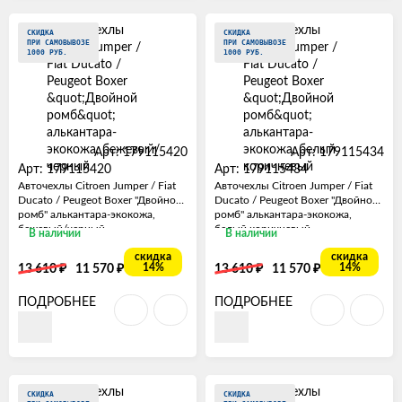
СКИДКА
СКИДКА
ПРИ САМОВЫВОЗЕ
ПРИ САМОВЫВОЗЕ
1000 РУБ.
1000 РУБ.
Арт: 179115420
Арт: 179115434
Арт: 179115420
Арт: 179115434
Авточехлы Citroen Jumper / Fiat
Авточехлы Citroen Jumper / Fiat
Ducato / Peugeot Boxer "Двойной
Ducato / Peugeot Boxer "Двойной
ромб" алькантара-экокожа,
ромб" алькантара-экокожа,
бежевый/черный
белый коричневый
В наличии
В наличии
скидка
скидка
₽
₽
₽
₽
14%
14%
13 610
11 570
13 610
11 570
ПОДРОБНЕЕ
ПОДРОБНЕЕ
СКИДКА
СКИДКА