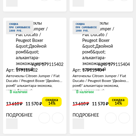
СКИДКА
СКИДКА
ПРИ САМОВЫВОЗЕ
ПРИ САМОВЫВОЗЕ
1000 РУБ.
1000 РУБ.
Арт: 179115402
Арт: 179115404
Арт: 179115402
Арт: 179115404
Авточехлы Citroen Jumper / Fiat
Авточехлы Citroen Jumper / Fiat
Ducato / Peugeot Boxer "Двойной
Ducato / Peugeot Boxer "Двойной
ромб" алькантара-экокожа,
ромб" алькантара-экокожа,
черно-бежевый
черно-коричневый
В наличии
В наличии
скидка
скидка
₽
₽
₽
₽
14%
14%
13 610
11 570
13 610
11 570
ПОДРОБНЕЕ
ПОДРОБНЕЕ