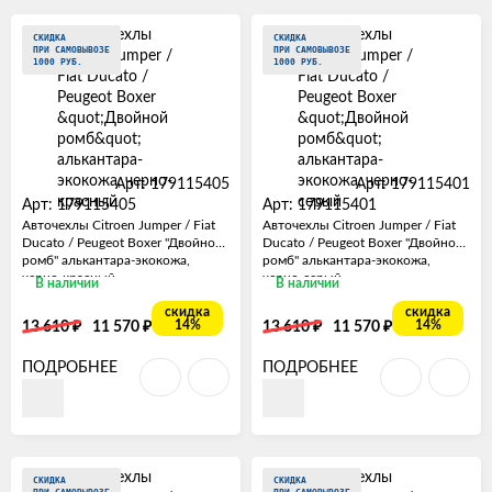
СКИДКА
СКИДКА
ПРИ САМОВЫВОЗЕ
ПРИ САМОВЫВОЗЕ
1000 РУБ.
1000 РУБ.
Арт: 179115405
Арт: 179115401
Арт: 179115405
Арт: 179115401
Авточехлы Citroen Jumper / Fiat
Авточехлы Citroen Jumper / Fiat
Ducato / Peugeot Boxer "Двойной
Ducato / Peugeot Boxer "Двойной
ромб" алькантара-экокожа,
ромб" алькантара-экокожа,
черно-красный
черно-серый
В наличии
В наличии
скидка
скидка
₽
₽
₽
₽
14%
14%
13 610
11 570
13 610
11 570
ПОДРОБНЕЕ
ПОДРОБНЕЕ
СКИДКА
СКИДКА