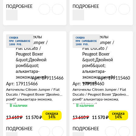
ПОДРОБНЕЕ
ПОДРОБНЕЕ
СКИДКА
СКИДКА
ПРИ САМОВЫВОЗЕ
ПРИ САМОВЫВОЗЕ
1000 РУБ.
1000 РУБ.
Арт: 179115466
Арт: 179115460
Арт: 179115466
Арт: 179115460
Авточехлы Citroen Jumper / Fiat
Авточехлы Citroen Jumper / Fiat
Ducato / Peugeot Boxer "Двойной
Ducato / Peugeot Boxer "Двойной
ромб" алькантара-экокожа,
ромб" алькантара-экокожа,
синий
синий/черный
В наличии
В наличии
скидка
скидка
₽
₽
₽
₽
14%
14%
13 610
11 570
13 610
11 570
ПОДРОБНЕЕ
ПОДРОБНЕЕ