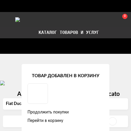
0
КАТАЛОГ ТОВАРОВ И УСЛУГ
Стать партнером
Установка авточехлов в СПб
Главная
Модельные авточехлы
Fiat
ТОВАР ДОБАВЛЕН В КОРЗИНУ
Автомобильные чехлы на Fiat Ducato
Fiat Ducato III (2006 - 2020)
Продолжить покупки
Перейти в корзину
Фильтр