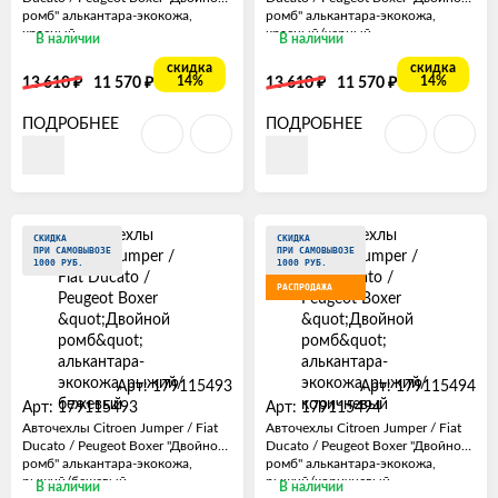
ромб" алькантара-экокожа,
ромб" алькантара-экокожа,
красный
красный/черный
В наличии
В наличии
скидка
скидка
₽
₽
₽
₽
14%
14%
13 610
11 570
13 610
11 570
ПОДРОБНЕЕ
ПОДРОБНЕЕ
СКИДКА
СКИДКА
ПРИ САМОВЫВОЗЕ
ПРИ САМОВЫВОЗЕ
1000 РУБ.
1000 РУБ.
РАСПРОДАЖА
Арт: 179115493
Арт: 179115494
Арт: 179115493
Арт: 179115494
Авточехлы Citroen Jumper / Fiat
Авточехлы Citroen Jumper / Fiat
Ducato / Peugeot Boxer "Двойной
Ducato / Peugeot Boxer "Двойной
ромб" алькантара-экокожа,
ромб" алькантара-экокожа,
рыжий/бежевый
рыжий/коричневый
В наличии
В наличии