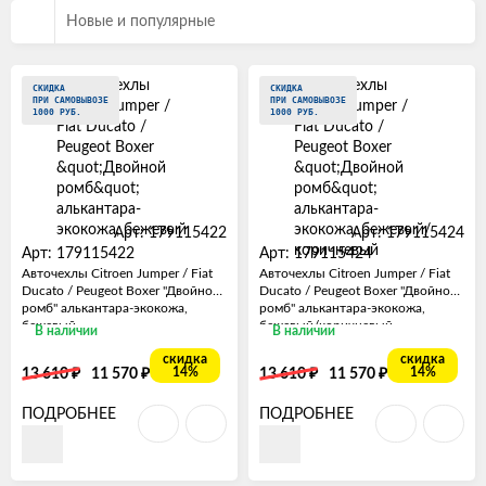
Новые и популярные
СКИДКА
СКИДКА
ПРИ САМОВЫВОЗЕ
ПРИ САМОВЫВОЗЕ
1000 РУБ.
1000 РУБ.
Арт: 179115422
Арт: 179115424
Арт: 179115422
Арт: 179115424
Авточехлы Citroen Jumper / Fiat
Авточехлы Citroen Jumper / Fiat
Ducato / Peugeot Boxer "Двойной
Ducato / Peugeot Boxer "Двойной
ромб" алькантара-экокожа,
ромб" алькантара-экокожа,
бежевый
бежевый/коричневый
В наличии
В наличии
скидка
скидка
₽
₽
₽
₽
14%
14%
13 610
11 570
13 610
11 570
ПОДРОБНЕЕ
ПОДРОБНЕЕ