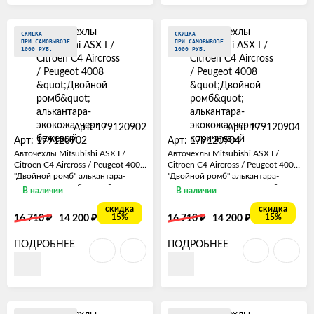
СКИДКА
СКИДКА
ПРИ САМОВЫВОЗЕ
ПРИ САМОВЫВОЗЕ
1000 РУБ.
1000 РУБ.
Арт: 179120902
Арт: 179120904
Арт: 179120902
Арт: 179120904
Авточехлы Mitsubishi ASX I /
Авточехлы Mitsubishi ASX I /
Citroen C4 Aircross / Peugeot 4008
Citroen C4 Aircross / Peugeot 4008
"Двойной ромб" алькантара-
"Двойной ромб" алькантара-
экокожа, черно-бежевый
экокожа, черно-коричневый
В наличии
В наличии
скидка
скидка
₽
₽
₽
₽
15%
15%
16 710
14 200
16 710
14 200
ПОДРОБНЕЕ
ПОДРОБНЕЕ