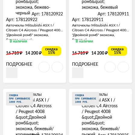
Арт: 178120922
Арт: 178120911
Арт: 178120922
Арт: 178120911
Авточехлы Mitsubishi ASX I /
Авточехлы Mitsubishi ASX I /
Citroen C4 Aircross / Peugeot 4008
Citroen C4 Aircross / Peugeot 4008
"Двойной ромб" экокожа,
"Двойной ромб" экокожа,
бежево-черный
бежевый
В наличии
В наличии
скидка
скидка
₽
₽
₽
₽
15%
15%
16 710
14 200
16 710
14 200
ПОДРОБНЕЕ
ПОДРОБНЕЕ
СКИДКА
СКИДКА
ПРИ САМОВЫВОЗЕ
ПРИ САМОВЫВОЗЕ
1000 РУБ.
1000 РУБ.