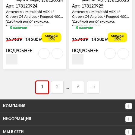
Арт: 178120924
Арт: 178120925
Арт: 178120924
Арт: 178120925
Авточехлы Mitsubishi ASX I /
Авточехлы Mitsubishi ASX I /
Citroen C4 Aircross / Peugeot 4008
Citroen C4 Aircross / Peugeot 4008
"Двойной ромб" экокожа,
"Двойной ромб" экокожа,
бежевый/коричневый
бежевый/рыжий
В наличии
В наличии
скидка
скидка
₽
₽
₽
₽
15%
15%
16 710
14 200
16 710
14 200
ПОДРОБНЕЕ
ПОДРОБНЕЕ
1
2
6
→
...
КОМПАНИЯ
ИНФОРМАЦИЯ
МЫ В СЕТИ