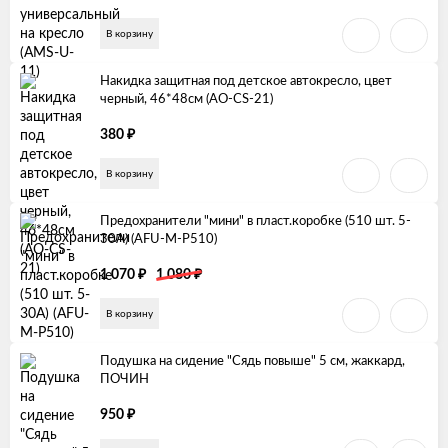
В корзину
Накидка защитная под детское автокресло, цвет
черный, 46*48см (AO-CS-21)
₽
380
В корзину
Предохранители "мини" в пласт.коробке (510 шт. 5-
30А) (AFU-M-P510)
₽
₽
1 070
1 080
В корзину
Подушка на сидение "Сядь повыше" 5 см, жаккард,
ПОЧИН
₽
950