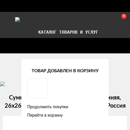
0
КАТАЛОГ ТОВАРОВ И УСЛУГ
Стать партнером
Установка авточехлов в СПб
Главная
Аксессуары
Сумки
ТОВАР ДОБАВЛЕН В КОРЗИНУ
Сумка мужская текстиль ipad-bag, синяя,
26х26х5 см. производитель ПОЧИН, Россия
Продолжить покупки
Перейти в корзину
Изображения