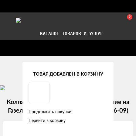
0
КАТАЛОГ ТОВАРОВ И УСЛУГ
Стать партнером
Установка авточехлов в СПб
Главная
Рекомендуемые товары
ТОВАР ДОБАВЛЕН В КОРЗИНУ
Колпаки колесные 16" "Бест", передние на
Газель, белый, компл. 2 шт. (AWCC-16-09)
Продолжить покупки
Перейти в корзину
Изображения