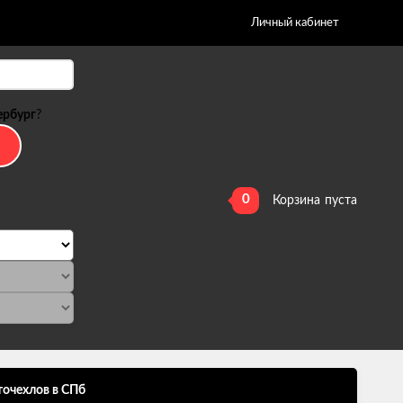
Личный кабинет
ербург
?
0
Корзина
пуста
точехлов в СПб