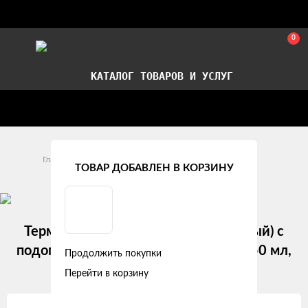
0
КАТАЛОГ ТОВАРОВ И УСЛУГ
Стать партнером
Установка авточехлов в СПб
Главная
Аксессуары
Термокружки и термосы
ТОВАР ДОБАВЛЕН В КОРЗИНУ
Термокружка (чайник автомобильный) с
подогревом, нержавейка/пластик, 450 мл,
Продолжить покупки
12V/24W (ABK-12-10 )
Перейти в корзину