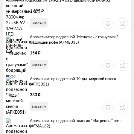
2хUSB 5V 1A+2.1A LED дисплей (APB-08-03)
₽
1 695
В корзину
Ароматизатор подвесной "Мешочек с гранулами"
бодрящий кофе (AFME035)
₽
154
В корзину
Ароматизатор подвесной "Кеды" морской сквош
(AFKE051)
₽
330
В корзину
Ароматизатор подвесной пластик "Матрешка" boss
(AFMA162)