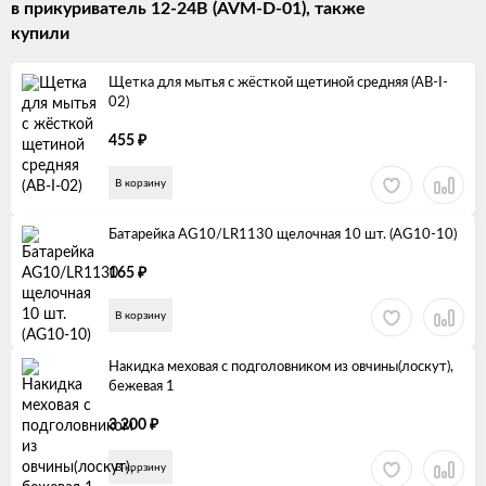
в прикуриватель 12-24В (AVM-D-01), также
купили
Щетка для мытья с жёсткой щетиной средняя (AB-I-
02)
₽
455
В корзину
Батарейка AG10/LR1130 щелочная 10 шт. (AG10-10)
₽
165
В корзину
Накидка меховая с подголовником из овчины(лоскут),
бежевая 1
₽
3 200
В корзину