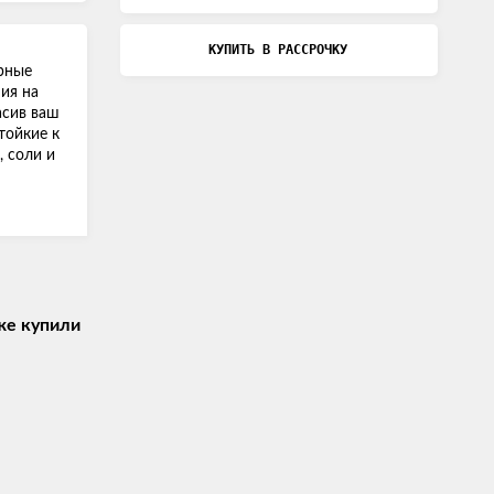
КУПИТЬ В РАССРОЧКУ
рные
ия на
асив ваш
тойкие к
 соли и
же купили