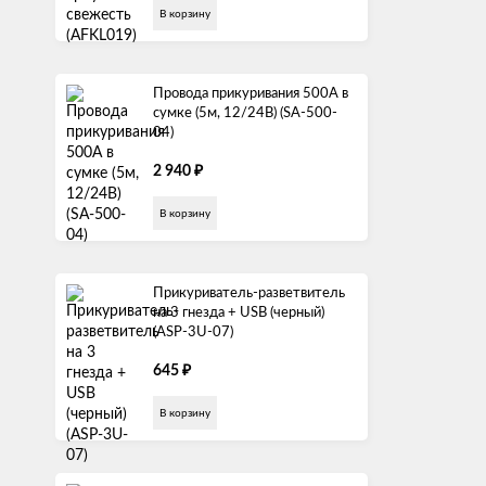
В корзину
Провода прикуривания 500А в
сумке (5м, 12/24В) (SA-500-
04)
₽
2 940
В корзину
Прикуриватель-разветвитель
на 3 гнезда + USB (черный)
(ASP-3U-07)
₽
645
В корзину