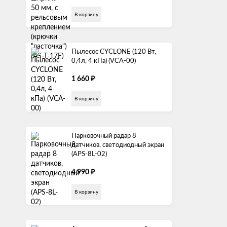
В корзину
Пылесос СYCLONE (120 Вт,
0,4л, 4 кПа) (VCA-00)
₽
1 660
В корзину
Парковочный радар 8
датчиков, светодиодный экран
(APS-8L-02)
₽
4 990
В корзину