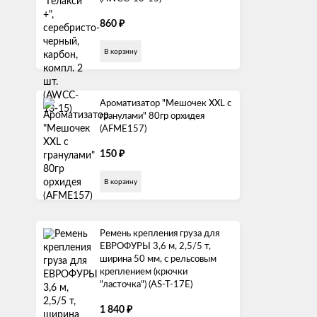
₽
860
В корзину
Ароматизатор "Мешочек XXL с
гранулами" 80гр орхидея
(AFME157)
₽
150
В корзину
Ремень крепления груза для
ЕВРОФУРЫ 3,6 м, 2,5/5 т,
ширина 50 мм, с рельсовым
креплением (крючки
"ласточка") (AS-T-17E)
₽
1 840