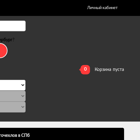
Личный кабинет
ербург
?
0
Корзина
пуста
точехлов в СПб