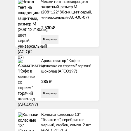
Чехол-тент на квадроцикл
защитный, размер М
(208*122*80см), цвет серый,
универсальный (AC-QC-07)
₽
2 530
В корзину
Ароматизатор "Кофе в
мешочке со спреем" горячий
шоколад (AFCO197)
₽
285
В корзину
Колпаки колесные 13"
"Гелакси +", серебристо-
черный, карбон, компл. 2 шт.
(AWCC-13-15)