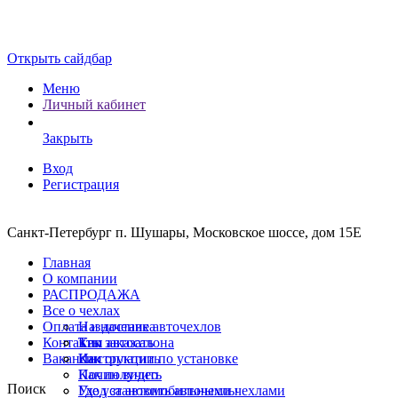
Открыть сайдбар
Меню
Личный кабинет
Закрыть
Вход
Регистрация
Санкт-Петербург п. Шушары, Московское шоссе, дом 15Е
Главная
О компании
РАСПРОДАЖА
Все о чехлах
Оплата и доставка
Назначение авточехлов
Контакты
Тип автосалона
Как заказать
Вакансии
Инструкции по установке
Как оплатить
Почин видео
Как получить
Поиск
Уход за автомобильными чехлами
Где установить авточехлы