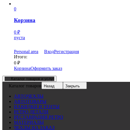
0
Корзина
0
₽
пуста
Personal area
Вход
Регистрация
Итого:
0
₽
Корзина
Оформить заказ
Каталог товаров и услуг
Каталог товаров
Назад
Закрыть
АВТОЧЕХЛЫ
АВТОТОВАРЫ
НАКИДКИ И ТЕНТЫ
РЕТРО ДЕТАЛИ
РЕСТАВРАЦИЯ РЕТРО
МАТЕРИАЛЫ
ЧЕХЛЫ НА ЗАКАЗ