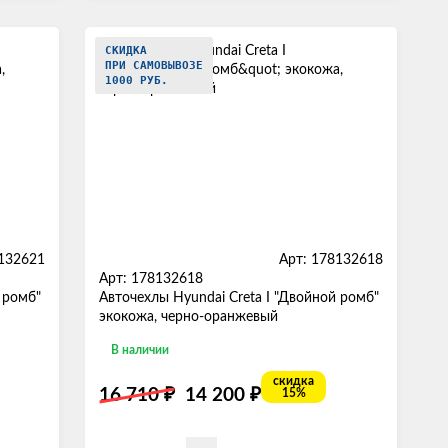
СКИДКА
ПРИ САМОВЫВОЗЕ
1000 РУБ.
8132621
Арт: 178132618
Арт: 178132618
 ромб"
Авточехлы Hyundai Creta I "Двойной ромб"
экокожа, черно-оранжевый
В наличии
скидка
₽
₽
16 710
14 200
15%