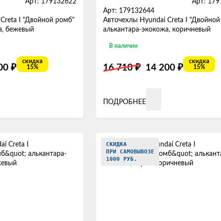
Арт: 179132622
Арт: 17
Арт: 179132644
Creta I "Двойной ромб"
Авточехлы Hyundai Creta I "Двойной
а, бежевый
алькантара-экокожа, коричневый
В наличии
скидка
скидка
₽
₽
₽
200
16 710
14 200
15%
15%
ПОДРОБНЕЕ
СКИДКА
ПРИ САМОВЫВОЗЕ
1000 РУБ.