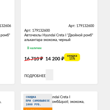
9132606
Арт: 179132600
Арт: 179132600
 ромб"
Авточехлы Hyundai Creta I "Двойной ромб"
алькантара-экокожа, черный
В наличии
скидка
₽
₽
16 710
14 200
15%
ПОДРОБНЕЕ
СКИДКА
ПРИ САМОВЫВОЗЕ
1000 РУБ.