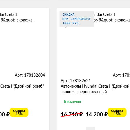
СКИДКА
ПРИ САМОВЫВОЗЕ
1000 РУБ.
Арт: 178132604
Арт: 17
Арт: 178132621
Creta I "Двойной ромб"
Авточехлы Hyundai Creta I "Двойной
экокожа, черно-зеленый
В наличии
скидка
скидка
₽
₽
₽
200
16 710
14 200
15%
15%