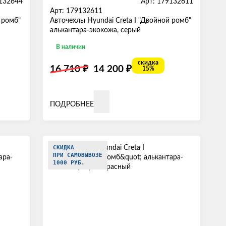
9132644
Арт: 179132611
Арт: 179132611
 ромб"
Авточехлы Hyundai Creta I "Двойной ромб"
алькантара-экокожа, серый
В наличии
скидка
₽
₽
16 710
14 200
15%
ПОДРОБНЕЕ
СКИДКА
ПРИ САМОВЫВОЗЕ
1000 РУБ.