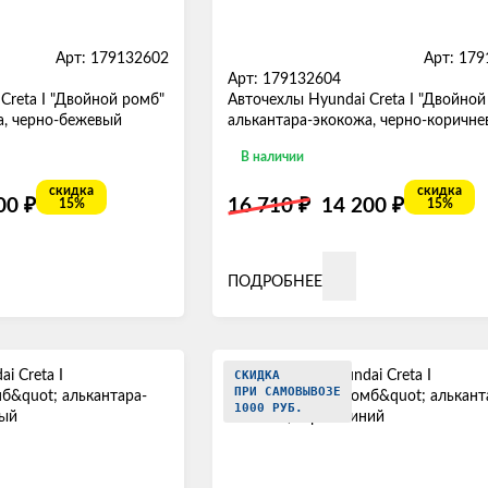
Арт: 179132602
Арт: 17
Арт: 179132604
Creta I "Двойной ромб"
Авточехлы Hyundai Creta I "Двойной
а, черно-бежевый
алькантара-экокожа, черно-коричн
В наличии
скидка
скидка
₽
₽
₽
200
16 710
14 200
15%
15%
ПОДРОБНЕЕ
СКИДКА
ПРИ САМОВЫВОЗЕ
1000 РУБ.