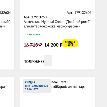
9132604
Арт: 179132605
Арт: 179132605
 ромб"
Авточехлы Hyundai Creta I "Двойной ромб"
евый
алькантара-экокожа, черно-красный
В наличии
скидка
₽
₽
16 710
14 200
15%
ПОДРОБНЕЕ
СКИДКА
ПРИ САМОВЫВОЗЕ
1000 РУБ.