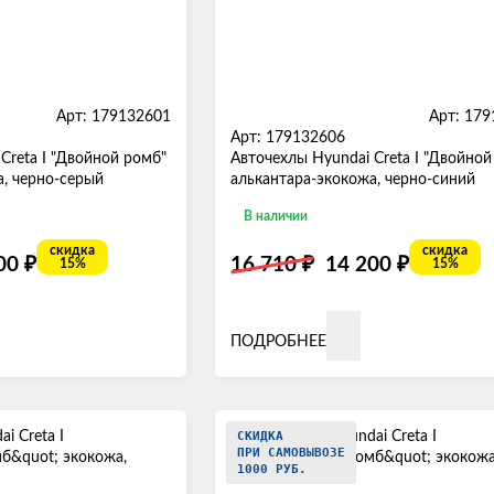
Арт: 179132601
Арт: 17
Арт: 179132606
Creta I "Двойной ромб"
Авточехлы Hyundai Creta I "Двойной
а, черно-серый
алькантара-экокожа, черно-синий
В наличии
скидка
скидка
₽
₽
₽
200
16 710
14 200
15%
15%
ПОДРОБНЕЕ
СКИДКА
ПРИ САМОВЫВОЗЕ
1000 РУБ.