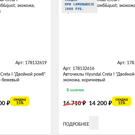
ПРИ САМОВЫВОЗЕ
1000 РУБ.
Арт: 178132619
Арт: 17
Арт: 178132616
Creta I "Двойной ромб"
Авточехлы Hyundai Creta I "Двойной
о-бежевый
экокожа, коричневый
В наличии
скидка
скидка
₽
₽
₽
200
16 710
14 200
15%
15%
ПОДРОБНЕЕ