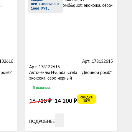
ПРИ САМОВЫВОЗЕ
1000 РУБ.
8132616
Арт: 178132615
Арт: 178132615
 ромб"
Авточехлы Hyundai Creta I "Двойной ромб"
экокожа, серо-черный
В наличии
скидка
₽
₽
16 710
14 200
15%
ПОДРОБНЕЕ