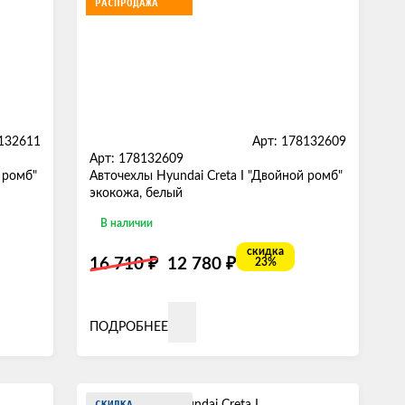
РАСПРОДАЖА
8132611
Арт: 178132609
Арт: 178132609
 ромб"
Авточехлы Hyundai Creta I "Двойной ромб"
экокожа, белый
В наличии
скидка
₽
₽
16 710
12 780
23%
ПОДРОБНЕЕ
СКИДКА