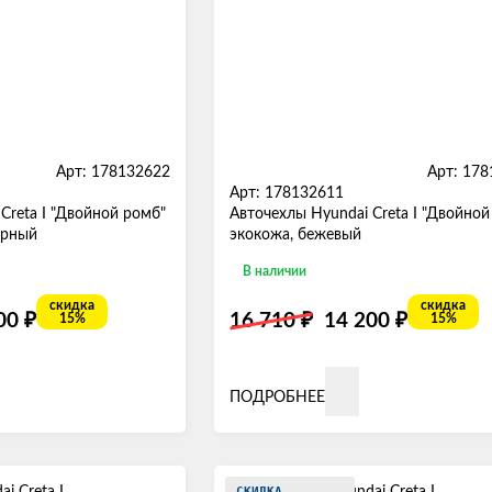
Арт: 178132622
Арт: 17
Арт: 178132611
Creta I "Двойной ромб"
Авточехлы Hyundai Creta I "Двойной
ерный
экокожа, бежевый
В наличии
скидка
скидка
₽
₽
₽
200
16 710
14 200
15%
15%
ПОДРОБНЕЕ
СКИДКА